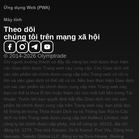
Ứng dụng Web (PWA)
Máy tính
Theo dõi
chúng tôi trên mạng xã hội
© 2014-2026 Olymptrade
Chỉ người trưởng thành có đầy đủ năng lực mới được thực hiện
các Giao dịch được Trang web này cung cấp. Các Giao dịch với
các sản phẩm tài chính được cung cấp trên Trang web có rủi ro
lớn và việc giao dịch có thể rất rủi ro. Nếu bạn thực hiện Giao dịch
với các sản phẩm tài chính được cung cấp trên Trang web này,
bạn có thể bị thua lỗ lớn hoặc thậm chí còn mất hết tiền trong Tài
khoản. Trước khi bạn quyết định bắt đầu Giao dịch với các sản
phẩm tài chính được cung cấp trên Trang web này, bạn phải đọc
kỹ thông tin trong Thỏa thuận Dịch vụ và Thông báo Rủi ro.
Các
dịch vụ trên Trang web được cung cấp bởi Aollikus Limited, một
công ty tài chính được cấp phép, mã số công ty: 40131, địa chỉ
đăng ký: 1276, Tòa nhà Govant, Xa lộ Kumul, Port Vila, Cộng hòa
Vanuatu. Saledo Global LLC, đăng ký tại Euro House, Đường