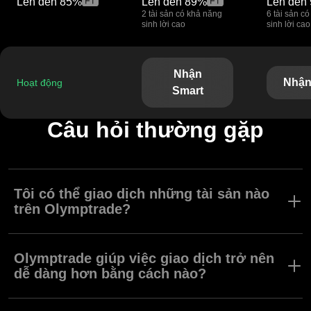
Lên đến
85%
Lên đến
89%
Lên đến
2 tài sản có khả năng
6 tài sản c
sinh lời cao
sinh lời cao
Nhận
Nhận
Hoạt động
Smart
Câu hỏi thường gặp
Tôi có thể giao dịch những tài sản nào
trên Olymptrade?
Trên Olymptrade, bạn có thể chọn từ hơn 190 tài sản toàn cầu,
bao gồm tiền tệ, cổ phiếu, kim loại, chỉ số, hàng hóa, tiền mã hóa
Olymptrade giúp việc giao dịch trở nên
và ETF. Sàn này cho phép bạn giao dịch nhiều tài sản từ một tài
dễ dàng hơn bằng cách nào?
khoản duy nhất với giá cập nhật theo thời gian thực, biểu đồ
tương tác và các công cụ phân tích thị trường sẵn có.
Olymptrade kết hợp tất cả tài sản, công cụ và dữ liệu thị trường