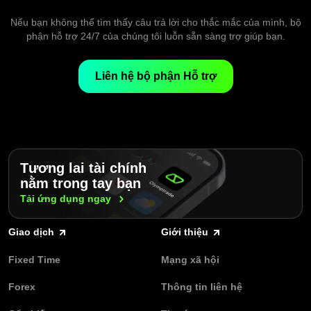
vào cùng một nền tảng. Bạn có thể theo dõi biến động giá trực
tiếp, chuyển đổi ngay lập tức giữa các thị trường và quản lý giao
Nếu bạn không thể tìm thấy câu trả lời cho thắc mắc của mình, bộ
dịch mà không cần cài đặt thêm phần mềm. Giao diện trực quan
phận hỗ trợ 24/7 của chúng tôi luỗn sẵn sàng trợ giúp bạn.
và biểu đồ phản hồi nhanh giúp bạn dễ dàng phân tích thị trường
và hành động ngay khi cơ hội đến.
Liên hệ bộ phận Hỗ trợ
Tương lai tài chính
nằm trong tay bạn
Tải ứng dụng
ngay
Giao dịch
Giới thiệu
Fixed Time
Mạng xã hội
Forex
Thông tin liên hệ