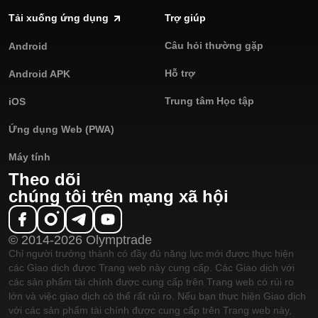
Tải xuống ứng dụng
Trợ giúp
Câu hỏi thường gặp
Android
Hỗ trợ
Android APK
Trung tâm Học tập
iOS
Ứng dụng Web (PWA)
Máy tính
Theo dõi
chúng tôi trên mạng xã hội
© 2014-2026 Olymptrade
Chỉ người trưởng thành có đầy đủ năng lực mới được thực hiện
các Giao dịch được Trang web này cung cấp. Các Giao dịch với
các sản phẩm tài chính được cung cấp trên Trang web có rủi ro
lớn và việc giao dịch có thể rất rủi ro. Nếu bạn thực hiện Giao dịch
với các sản phẩm tài chính được cung cấp trên Trang web này,