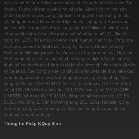
bạn có thể bị thua lỗ lớn hoặc thậm chí còn mất hết tiền trong Tài
khoản. Trước khi bạn quyết định bắt đầu Giao dịch với các sản
phẩm tài chính được cung cấp trên Trang web này, bạn phải đọc
kỹ thông tin trong Thỏa thuận Dịch vụ và Thông báo Rủi ro.
Các
dịch vụ trên Trang web được cung cấp bởi Aollikus Limited, một
công ty tài chính được cấp phép, mã số công ty: 40131, địa chỉ
đăng ký: 1276, Tòa nhà Govant, Xa lộ Kumul, Port Vila, Cộng hòa
Vanuatu. Saledo Global LLC, đăng ký tại Euro House, Đường
Richmond Hill, Kingstown, St. Vincent và the Grenadines, Hộp thư
2897 cung cấp dịch vụ cho khách hàng giao dịch bằng tài sản kỹ
thuật số và cho khách hàng có tài khoản được chỉ định theo tài sản
kỹ thuật số. Các công ty này có đầy đủ giấy phép để thực hiện các
hoạt động của mình theo luật pháp của quốc gia cấp phép. Các
công ty đối tác: VISEPOINT LIMITED (số đăng ký C 94716, đăng
ký tại 123, Phố Melita, Valletta, VLT 1123, Malta) và MARTIQUE
LIMITED (số đăng ký HE 43318, đăng ký tại Kypranoros, 13, EVI
BUILDING, tầng 2, Căn hộ/Văn phòng 201, 1061, Nicosia, Cộng
hòa Síp), cung cấp nội dung và thực hiện công tác quản lý vận
hành của doanh nghiệp.
Thông tin Pháp lý
Quy định