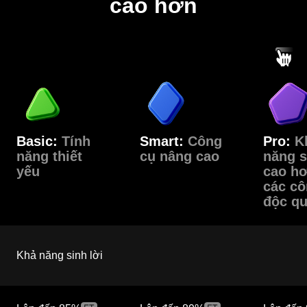
cao hơn
Basic:
Tính
Smart:
Công
Pro:
K
năng thiết
cụ nâng cao
năng s
yếu
cao hơ
các cô
độc q
Khả năng sinh lời