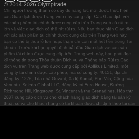
© 2014-2026 Olymptrade
Chỉ người trưởng thành có đầy đủ năng lực mới được thực hiện
các Giao dịch được Trang web này cung cấp. Các Giao dịch với
các sản phẩm tài chính được cung cấp trên Trang web có rủi ro
lớn và việc giao dịch có thể rất rủi ro. Nếu bạn thực hiện Giao dịch
với các sản phẩm tài chính được cung cấp trên Trang web này,
bạn có thể bị thua lỗ lớn hoặc thậm chí còn mất hết tiền trong Tài
khoản. Trước khi bạn quyết định bắt đầu Giao dịch với các sản
phẩm tài chính được cung cấp trên Trang web này, bạn phải đọc
kỹ thông tin trong Thỏa thuận Dịch vụ và Thông báo Rủi ro.
Các
dịch vụ trên Trang web được cung cấp bởi Aollikus Limited, một
công ty tài chính được cấp phép, mã số công ty: 40131, địa chỉ
đăng ký: 1276, Tòa nhà Govant, Xa lộ Kumul, Port Vila, Cộng hòa
Vanuatu. Saledo Global LLC, đăng ký tại Euro House, Đường
Richmond Hill, Kingstown, St. Vincent và the Grenadines, Hộp thư
2897 cung cấp dịch vụ cho khách hàng giao dịch bằng tài sản kỹ
thuật số và cho khách hàng có tài khoản được chỉ định theo tài sản
kỹ thuật số. Các công ty này có đầy đủ giấy phép để thực hiện các
hoạt động của mình theo luật pháp của quốc gia cấp phép. Các
công ty đối tác: VISEPOINT LIMITED (số đăng ký C 94716, đăng
ký tại 123, Phố Melita, Valletta, VLT 1123, Malta) và MARTIQUE
LIMITED (số đăng ký HE 43318, đăng ký tại Kypranoros, 13, EVI