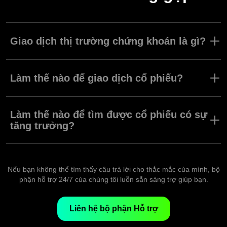
Giao dịch thị trường chứng khoán là gì?
Tương tự như giao dịch trên các loại tài sản khác, giao dịch trên
thị trường chứng khoán cũng bao gồm việc mở và đóng giao dịch
Làm thế nào để giao dịch cổ phiếu?
để tạo ra lợi nhuận từ sự biến động giá của cổ phiếu.
Để giao dịch cổ phiếu, tất cả những gì bạn cần làm là mở và
đóng giao dịch trên sàn ở một trong ba chế độ giao dịch bất kỳ.
Làm thế nào để tìm được cổ phiếu có sự
tăng trưởng?
Để tìm được cổ phiếu có sự tăng trưởng, bạn cần xác định được
công ty nào có tiềm năng được săn đón nhiều nhất. Việc làm
như vậy chính là một phần quan trọng của phân tích cơ bản.
Nếu bạn không thể tìm thấy câu trả lời cho thắc mắc của mình, bộ
phận hỗ trợ 24/7 của chúng tôi luỗn sẵn sàng trợ giúp bạn.
Liên hệ bộ phận Hỗ trợ