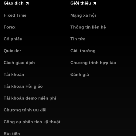
nhất để có một trải nghiệm giao dịch cổ phiếu tuyệt vời!
Giao dịch
Giới thiệu
phiếu hoàn toàn phi rủi ro và có được sự tự tin vào các kỹ năng
giao dịch của mình cùng Olymptrade!
Fixed Time
Mạng xã hội
Forex
Thông tin liên hệ
Cổ phiếu
Tin tức
Quickler
Giải thưởng
Cách giao dịch
Chương trình hợp tác
Tài khoản
Đánh giá
Tài khoản Hồi giáo
Tài khoản demo miễn phí
Chương trình ưu đãi
Công cụ phân tích kỹ thuật
Rút tiền