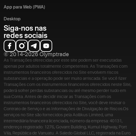
App para Web (PWA)
Desktop
Siga-nos nas
redes sociais
© 2014-2026 Olymptrade
As Transações oferecidas por este site podem ser executadas
apenas por adultos totalmente competentes. As Transações com
instrumentos financeiros oferecidos no Site envolvem riscos
substanciais e a operação pode ser muito arriscada. Se você fizer
Transações com os instrumentos financeiros oferecidos neste Site,
poderá sofrer perdas substanciais ou até mesmo perder tudo em
sua Conta. Antes de decidir iniciar as Transações com os
instrumentos financeiros oferecidos no Site, você deve revisar o
Contrato de Serviço e as Informações de Divulgação de Riscos.
Os
serviços no Site são fornecidos pela Aollikus Limited, uma
intermediária financeira licenciada, número da empresa: 40131,
endereço registrado: 1276, Govant Building, Kumul Highway, Port
Vila, República de Vanuatu. A Saledo Global LLC, registrada na Euro