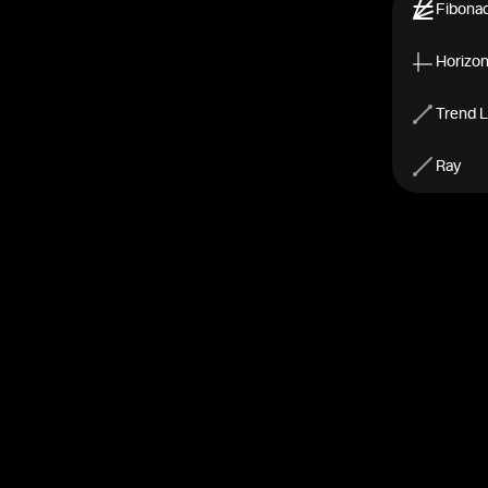
Fibonac
Horizont
Trend L
Ray