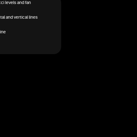
ci levels and fan
al and vertical lines
ine