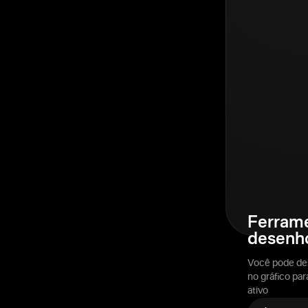
Ferram
desenh
Você pode des
no gráfico pa
ativo