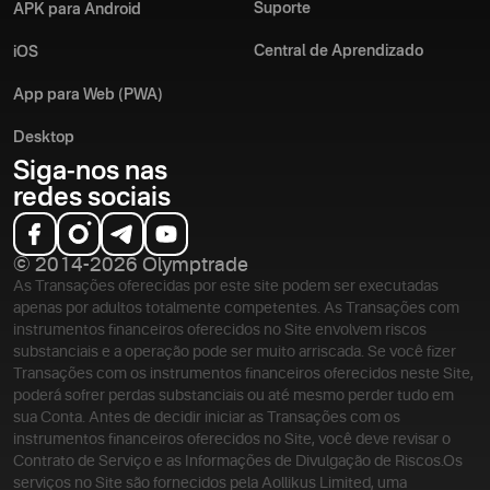
Suporte
APK para Android
Central de Aprendizado
iOS
App para Web (PWA)
Desktop
Siga-nos nas
redes sociais
© 2014-2026 Olymptrade
As Transações oferecidas por este site podem ser executadas
apenas por adultos totalmente competentes. As Transações com
instrumentos financeiros oferecidos no Site envolvem riscos
substanciais e a operação pode ser muito arriscada. Se você fizer
Transações com os instrumentos financeiros oferecidos neste Site,
poderá sofrer perdas substanciais ou até mesmo perder tudo em
sua Conta. Antes de decidir iniciar as Transações com os
instrumentos financeiros oferecidos no Site, você deve revisar o
Contrato de Serviço e as Informações de Divulgação de Riscos.
Os
serviços no Site são fornecidos pela Aollikus Limited, uma