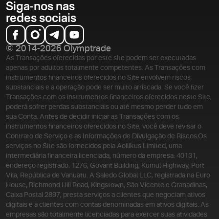
Siga-nos nas
redes sociais
© 2014-2026 Olymptrade
As Transações oferecidas por este site podem ser executadas
apenas por adultos totalmente competentes. As Transações com
instrumentos financeiros oferecidos no Site envolvem riscos
substanciais e a operação pode ser muito arriscada. Se você fizer
Transações com os instrumentos financeiros oferecidos neste Site,
poderá sofrer perdas substanciais ou até mesmo perder tudo em
sua Conta. Antes de decidir iniciar as Transações com os
instrumentos financeiros oferecidos no Site, você deve revisar o
Contrato de Serviço e as Informações de Divulgação de Riscos.
Os
serviços no Site são fornecidos pela Aollikus Limited, uma
intermediária financeira licenciada, número da empresa: 40131,
endereço registrado: 1276, Govant Building, Kumul Highway, Port
Vila, República de Vanuatu. A Saledo Global LLC, registrada na Euro
House, Richmond Hill Road, Kingstown, São Vicente e Granadinas,
Caixa Postal 2897, presta serviços a clientes que negociam ativos
digitais e a clientes com contas denominadas em ativos digitais. As
empresas são totalmente licenciadas para exercer suas atividades