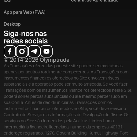
Central de Aprendizado
iOS
App para Web (PWA)
Desktop
Siga-nos nas
redes sociais
© 2014-2026 Olymptrade
As Transações oferecidas por este site podem ser executadas
apenas por adultos totalmente competentes. As Transações com
instrumentos financeiros oferecidos no Site envolvem riscos
substanciais e a operação pode ser muito arriscada. Se você fizer
Transações com os instrumentos financeiros oferecidos neste Site,
poderá sofrer perdas substanciais ou até mesmo perder tudo em
sua Conta. Antes de decidir iniciar as Transações com os
instrumentos financeiros oferecidos no Site, você deve revisar o
Contrato de Serviço e as Informações de Divulgação de Riscos.
Os
serviços no Site são fornecidos pela Aollikus Limited, uma
intermediária financeira licenciada, número da empresa: 40131,
endereço registrado: 1276, Govant Building, Kumul Highway, Port