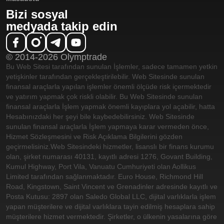
Bizi sosyal
medyada takip edin
© 2014-2026 Olymptrade
Bu Web Sitesi tarafından sunulan İşlemler, sadece tamamen yetkin
yetişkinler tarafından gerçekleştirilebilir. Web Sitesinde sunulan
finansal araçlarla yapılan işlemler önemli ölçüde risk içermektedir
ve yatırım yapmak çok riskli olabilir. Bu Web Sitesinde sunulan
finansal araçlarla İşlem yapmak önemli kayıplara yol açabilir, hatta
Hesabınızdaki her şeyi bile kaybedebilirsiniz. Web Sitesinde
sunulan finansal araçlarla İşlem yapmaya karar vermeden önce,
Hizmet Sözleşmesini ve Risk Açıklama Bilgilerini gözden
geçirmelisiniz.
Web Sitesindeki hizmetler, lisanslı bir finans kurumu
olan, şirket numarası 40131, kayıtlı adresi 1276, Govant Building,
Kumul Highway, Port Vila, Vanuatu Cumhuriyeti olan Aollikus
Limited tarafından sağlanmaktadır. Euro House, Richmond Hill
Road, Kingstown, Saint Vincent ve Grenadinler adresinde kayıtlı ve
Posta Kutusu: 2897 olan Saledo Global LLC, dijital varlıklarla işlem
yapan müşterilere ve dijital varlıklara tayin edilmiş hesaplara sahip
müşterilere hizmet vermektedir. Şirketler, o ülkenin yasalarına göre