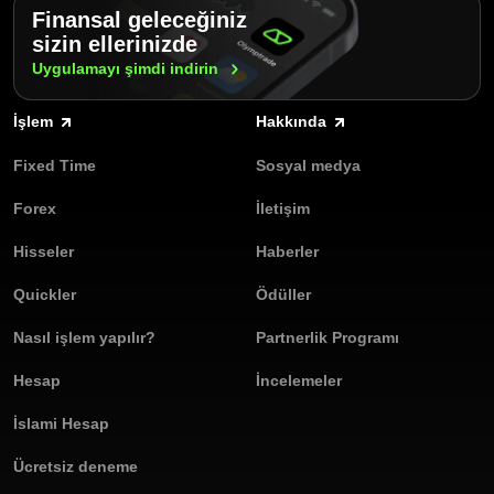
Finansal geleceğiniz
para çekebildiği, güvenilir bir küresel platformdur. Maksimum para
sizin ellerinizde
çekme limitleri, hem yeni başlayanlar hem de profesyonel
yatırımcılar için yeterince yüksektir.
Uygulamayı şimdi
indirin
Para çekme konusunda herhangi bir sorunla karşılaşırsanız, 7/24
hizmet veren çok dilli destek ekibimiz size yardımcı olmaya
İşlem
Hakkında
hazırdır. Olymptrade, güvenli yerel ödeme sistemleriyle çalışarak
dünya çapında sorunsuz işlemler sağlar.
Fixed Time
Sosyal medya
Forex
İletişim
Hisseler
Haberler
Quickler
Ödüller
Nasıl işlem yapılır?
Partnerlik Programı
Hesap
İncelemeler
İslami Hesap
Ücretsiz deneme