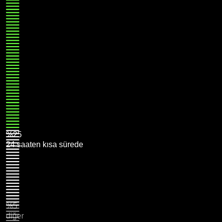
%25
24 saaten kısa sürede
%5
diğer