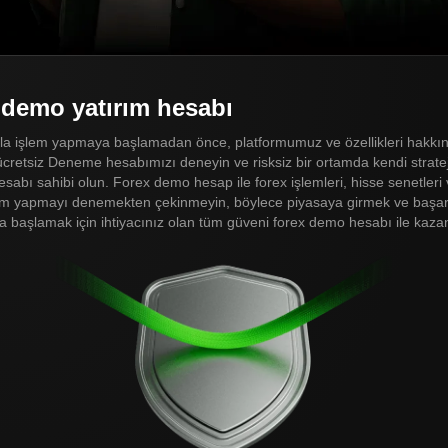
 demo yatırım hesabı
la işlem yapmaya başlamadan önce, platformumuz ve özellikleri hakkınd
cretsiz Deneme hesabımızı deneyin ve risksiz bir ortamda kendi stratejini
sabı sahibi olun. Forex demo hesap ile forex işlemleri, hisse senetleri 
şlem yapmayı denemekten çekinmeyin, böylece piyasaya girmek ve başarıl
 başlamak için ihtiyacınız olan tüm güveni forex demo hesabı ile kazana