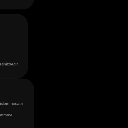
tinizdedir.
 işlem hesabı
z atmayı