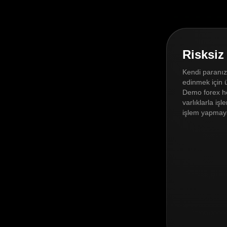
Risksiz
Kendi paranız
edinmek için ü
Demo forex he
varlıklarla i
işlem yapmaya