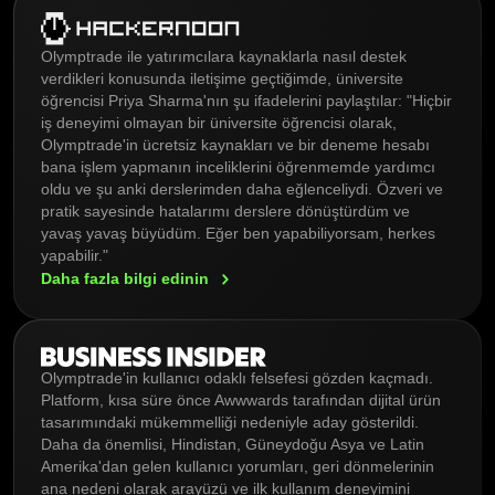
Olymptrade ile yatırımcılara kaynaklarla nasıl destek
verdikleri konusunda iletişime geçtiğimde, üniversite
öğrencisi Priya Sharma'nın şu ifadelerini paylaştılar: "Hiçbir
iş deneyimi olmayan bir üniversite öğrencisi olarak,
Olymptrade'in ücretsiz kaynakları ve bir deneme hesabı
bana işlem yapmanın inceliklerini öğrenmemde yardımcı
oldu ve şu anki derslerimden daha eğlenceliydi. Özveri ve
pratik sayesinde hatalarımı derslere dönüştürdüm ve
yavaş yavaş büyüdüm. Eğer ben yapabiliyorsam, herkes
yapabilir."
Daha fazla bilgi
edinin
Olymptrade'in kullanıcı odaklı felsefesi gözden kaçmadı.
Platform, kısa süre önce Awwwards tarafından dijital ürün
tasarımındaki mükemmelliği nedeniyle aday gösterildi.
Daha da önemlisi, Hindistan, Güneydoğu Asya ve Latin
Amerika'dan gelen kullanıcı yorumları, geri dönmelerinin
ana nedeni olarak arayüzü ve ilk kullanım deneyimini