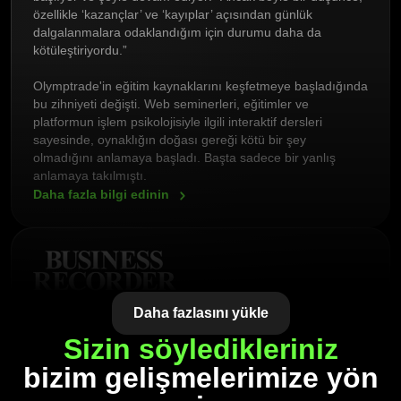
özellikle ‘kazançlar’ ve ‘kayıplar’ açısından günlük
dalgalanmalara odaklandığım için durumu daha da
kötüleştiriyordu.”
Olymptrade'in eğitim kaynaklarını keşfetmeye başladığında
bu zihniyeti değişti. Web seminerleri, eğitimler ve
platformun işlem psikolojisiyle ilgili interaktif dersleri
sayesinde, oynaklığın doğası gereği kötü bir şey
olmadığını anlamaya başladı. Başta sadece bir yanlış
anlamaya takılmıştı.
Daha fazla bilgi
edinin
Olymptrade, dünya çapında 100 milyondan fazla
Daha fazlasını yükle
kullanıcıya sahip bir işlem platformudur. Birçok kişi bunu
Sizin söyledikleriniz
finansal bağımsızlığın, risk yönetiminin ve işlem disiplininin
anahtarı olarak görüyor.
bizim gelişmelerimize yön
Daha fazla bilgi
edinin