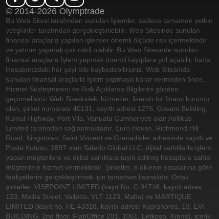
© 2014-2026 Olymptrade
Bu Web Sitesi tarafından sunulan İşlemler, sadece tamamen yetkin
yetişkinler tarafından gerçekleştirilebilir. Web Sitesinde sunulan
finansal araçlarla yapılan işlemler önemli ölçüde risk içermektedir
ve yatırım yapmak çok riskli olabilir. Bu Web Sitesinde sunulan
finansal araçlarla İşlem yapmak önemli kayıplara yol açabilir, hatta
Hesabınızdaki her şeyi bile kaybedebilirsiniz. Web Sitesinde
sunulan finansal araçlarla İşlem yapmaya karar vermeden önce,
Hizmet Sözleşmesini ve Risk Açıklama Bilgilerini gözden
geçirmelisiniz.
Web Sitesindeki hizmetler, lisanslı bir finans kurumu
olan, şirket numarası 40131, kayıtlı adresi 1276, Govant Building,
Kumul Highway, Port Vila, Vanuatu Cumhuriyeti olan Aollikus
Limited tarafından sağlanmaktadır. Euro House, Richmond Hill
Road, Kingstown, Saint Vincent ve Grenadinler adresinde kayıtlı ve
Posta Kutusu: 2897 olan Saledo Global LLC, dijital varlıklarla işlem
yapan müşterilere ve dijital varlıklara tayin edilmiş hesaplara sahip
müşterilere hizmet vermektedir. Şirketler, o ülkenin yasalarına göre
faaliyetlerini gerçekleştirmek için tamamen lisanslıdır. Ortak
şirketler: VISEPOINT LIMITED (kayıt No. C 94716, kayıtlı adres:
123, Melita Street, Valletta, VLT 1123, Malta) ve MARTIQUE
LIMITED (kayıt no. HE 43318, kayıtlı adres: Kypranoros, 13, EVI
BUILDING, 2nd floor, Flat/Office 201, 1061, Lefkoşa, Kıbrıs), içerik