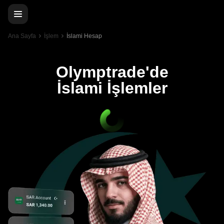
Ana Sayfa
İşlem
İslami Hesap
Olymptrade'de
İslami İşlemler