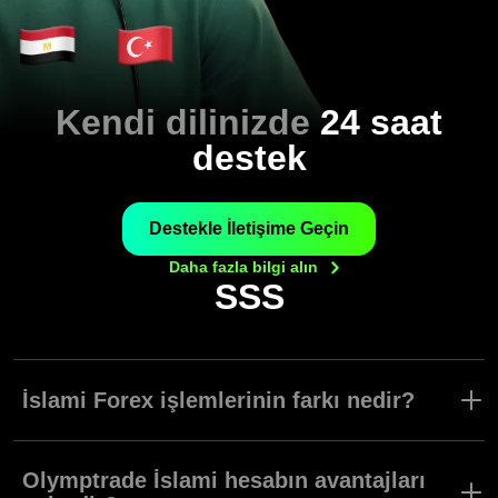
Kendi dilinizde
24 saat
destek
Destekle İletişime Geçin
Daha fazla bilgi
alın
SSS
İslami Forex işlemlerinin farkı nedir?
Ana akım aracılık hizmetleri genellikle Şeriata göre işlem yapmak
isteyen kişiler için sorun teşkil edebilecek risk ve faiz temelli
Olymptrade İslami hesabın avantajları
unsurları içermektedir. Bu yüzden Olymptrade İslami Forex