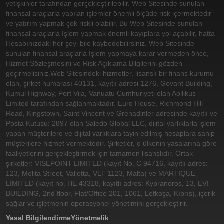
yetişkinler tarafından gerçekleştirilebilir. Web Sitesinde sunulan
finansal araçlarla yapılan işlemler önemli ölçüde risk içermektedir
ve yatırım yapmak çok riskli olabilir. Bu Web Sitesinde sunulan
finansal araçlarla İşlem yapmak önemli kayıplara yol açabilir, hatta
Hesabınızdaki her şeyi bile kaybedebilirsiniz. Web Sitesinde
sunulan finansal araçlarla İşlem yapmaya karar vermeden önce,
Hizmet Sözleşmesini ve Risk Açıklama Bilgilerini gözden
geçirmelisiniz.
Web Sitesindeki hizmetler, lisanslı bir finans kurumu
olan, şirket numarası 40131, kayıtlı adresi 1276, Govant Building,
Kumul Highway, Port Vila, Vanuatu Cumhuriyeti olan Aollikus
Limited tarafından sağlanmaktadır. Euro House, Richmond Hill
Road, Kingstown, Saint Vincent ve Grenadinler adresinde kayıtlı ve
Posta Kutusu: 2897 olan Saledo Global LLC, dijital varlıklarla işlem
yapan müşterilere ve dijital varlıklara tayin edilmiş hesaplara sahip
müşterilere hizmet vermektedir. Şirketler, o ülkenin yasalarına göre
faaliyetlerini gerçekleştirmek için tamamen lisanslıdır. Ortak
şirketler: VISEPOINT LIMITED (kayıt No. C 94716, kayıtlı adres:
123, Melita Street, Valletta, VLT 1123, Malta) ve MARTIQUE
LIMITED (kayıt no. HE 43318, kayıtlı adres: Kypranoros, 13, EVI
BUILDING, 2nd floor, Flat/Office 201, 1061, Lefkoşa, Kıbrıs), içerik
sağlar ve işletmenin operasyonel yönetimini gerçekleştirir.
Yasal Bilgilendirme
Yönetmelik