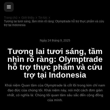
Trang chủ
Giới thiệu
Tin tức
Tương lai tươi sáng, tầm nhìn rõ ràng: Olymptrade hỗ trợ thực phẩm và cứu
trợ tại Indonesia
Ngày 24 tháng 9, 2025
Tương lai tươi sáng, tầm
nhìn rõ ràng: Olymptrade
hỗ trợ thực phẩm và cứu
trợ tại Indonesia
Khái niệm Quan tâm của Olymptrade là cốt lõi trong kim chỉ nam
đạo đức của chúng tôi. Khái niệm này, nói một cách đơn giản
nhất, có nghĩa là: Chúng tôi quan tâm sâu sắc đến cộng đồng
của mình.