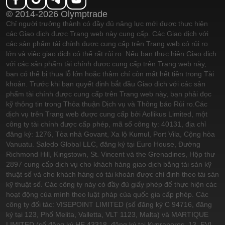
© 2014-2026 Olymptrade
Chỉ người trưởng thành có đầy đủ năng lực mới được thực hiện
các Giao dịch được Trang web này cung cấp. Các Giao dịch với
các sản phẩm tài chính được cung cấp trên Trang web có rủi ro
lớn và việc giao dịch có thể rất rủi ro. Nếu bạn thực hiện Giao dịch
với các sản phẩm tài chính được cung cấp trên Trang web này,
bạn có thể bị thua lỗ lớn hoặc thậm chí còn mất hết tiền trong Tài
khoản. Trước khi bạn quyết định bắt đầu Giao dịch với các sản
phẩm tài chính được cung cấp trên Trang web này, bạn phải đọc
kỹ thông tin trong Thỏa thuận Dịch vụ và Thông báo Rủi ro.
Các
dịch vụ trên Trang web được cung cấp bởi Aollikus Limited, một
công ty tài chính được cấp phép, mã số công ty: 40131, địa chỉ
đăng ký: 1276, Tòa nhà Govant, Xa lộ Kumul, Port Vila, Cộng hòa
Vanuatu. Saledo Global LLC, đăng ký tại Euro House, Đường
Richmond Hill, Kingstown, St. Vincent và the Grenadines, Hộp thư
2897 cung cấp dịch vụ cho khách hàng giao dịch bằng tài sản kỹ
thuật số và cho khách hàng có tài khoản được chỉ định theo tài sản
kỹ thuật số. Các công ty này có đầy đủ giấy phép để thực hiện các
hoạt động của mình theo luật pháp của quốc gia cấp phép. Các
công ty đối tác: VISEPOINT LIMITED (số đăng ký C 94716, đăng
ký tại 123, Phố Melita, Valletta, VLT 1123, Malta) và MARTIQUE
LIMITED (số đăng ký HE 43318, đăng ký tại Kypranoros, 13, EVI