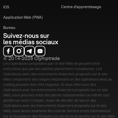
Centre d’apprentissage
iOS
Application Web (PWA)
Bureau
Suivez-nous sur
les médias sociaux
© 2014-2026 Olymptrade
Les Opérations proposées par ce site Web ne peuvent être
exécutées que par des adultes pleinement compétents. Les
Opérations avec des instruments financiers proposés sur le site
Web comportent des risques importants et des opérations liées au
trading peuvent être très risquées. Si vous effectuez des
Opérations avec les instruments financiers proposés sur ce site
Web, vous pourriez subir des pertes substantielles ou même tout
perdre sur votre Compte. Avant de décider de lancer des
Opérations avec les instruments financiers proposés sur le site
Web, vous devez examiner l'Accord de Service et les Informations
sur la Divulgation des Risques.
Les services proposés sur le site Web