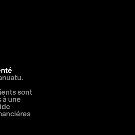
enté
anuatu.
lients sont
s à une
pide
inancières