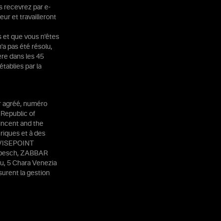
s recevrez par e-
eur et travailleront
s et que vous n'êtes
'a pas été résolu,
ère dans les 45
établies par la
er agréé, numéro
 Republic of
incent and the
riques et à des
: VISEPOINT
ompesch, ZABBAR
u, 5 Chara Venezia
ssurent la gestion