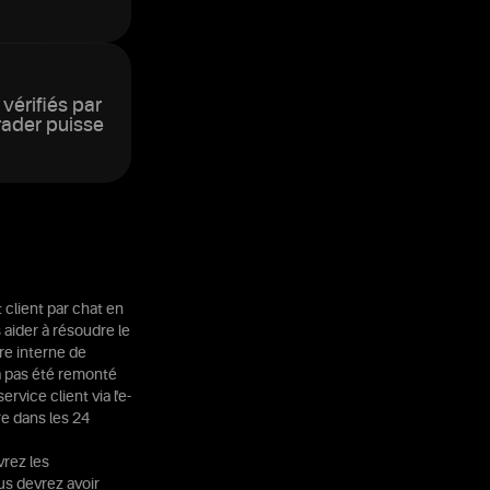
vérifiés par
rader puisse
client par chat en
 aider à résoudre le
re interne de
'a pas été remonté
vice client via l'e-
re dans les 24
vrez les
us devrez avoir