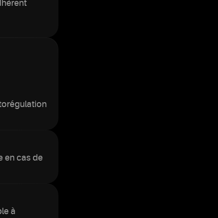
dhèrent
torégulation
te en cas de
ble à