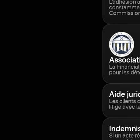
L'adhésion 
constamment 
Commission 
Associat
La Financia
pour les dét
Aide jur
Les clients 
litige avec l
Indemnis
Si un acte ré