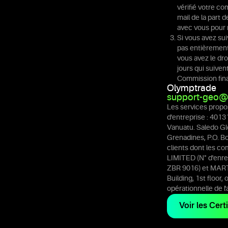
vérifié votre co
mail de la part 
avec vous pour 
Si vous avez su
pas entièrement 
vous avez le dr
jours qui suiven
Commission fina
Olymptrade
support-geo@
Les services propos
d'entreprise : 4013
Vanuatu. Saledo Gl
Grenadines, P.O. Bo
clients dont les c
LIMITED (N° d'enre
ZBR 9016) et MART
Building, 1st floor,
opérationnelle de l'a
Voir les Certi