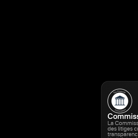
Commissi
La Commissio
des litiges 
transparence,