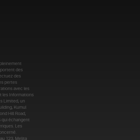
 pleinement
mportent des
fectuez des
es pertes
ations avec les
t les Informations
us Limited, un
uilding, Kumul
ond Hill Road,
ts qui échangent
riques. Les
concerné.
au 123, Melita