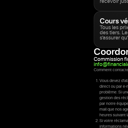
recevoir jus
Cours vé
Tous les pri
des tiers. L
s'assurer qu
Coordo
Commission fi
info@financia
Comment contacte
Vous devez d'ab
direct ou par e-
problème. Si un
gestion des récl
par notre équipe
mail que nos ag
heures suivant 
Si votre réclama
informations né