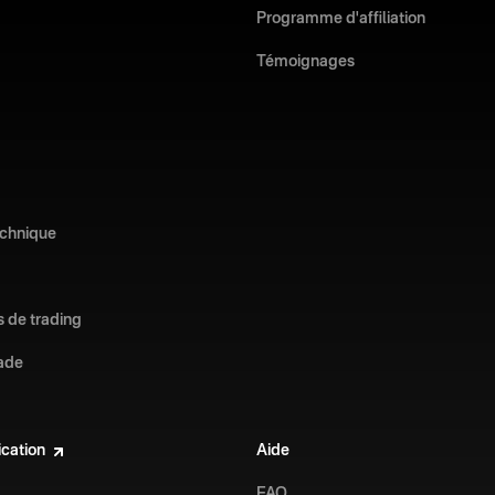
Programme d'affiliation
Témoignages
echnique
s de trading
ade
ication
Aide
FAQ