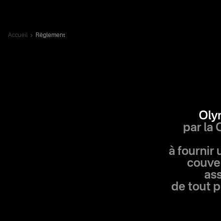
Accueil
Règlement
Oly
par la
à fournir 
couver
ass
de tout p