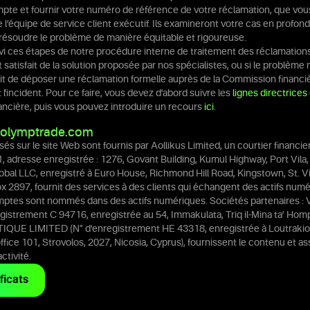
mpte et fournir votre numéro de référence de votre réclamation, que vou
de l’équipe de service client exécutif. Ils examineront votre cas en profond
résoudre le problème de manière équitable et rigoureuse.
ivi ces étapes de notre procédure interne de traitement des réclamation
satisfait de la solution proposée par nos spécialistes, ou si le problème n
oit de déposer une réclamation formelle auprès de la Commission financi
t l'incident. Pour ce faire, vous devez d'abord suivre les
lignes directrices
ncière, puis vous pouvez introduire un recours
ici
.
olymptrade.com
és sur le site Web sont fournis par Aollikus Limited, un courtier financi
1, adresse enregistrée : 1276, Govant Building, Kumul Highway, Port Vila,
obal LLC, enregistré à Euro House, Richmond Hill Road, Kingstown, St. V
x 2897, fournit des services à des clients qui échangent des actifs numé
omptes sont nommés dans des actifs numériques. Sociétés partenaires 
gistrement C 94716, enregistrée au 54, Immakulata, Triq il-Mina ta’ H
IQUE LIMITED (N° d'enregistrement HE 43318, enregistrée à Loutrakio
 office 101, Strovolos, 2027, Nicosia, Cyprus), fournissent le contenu et a
ctivité.
ficats