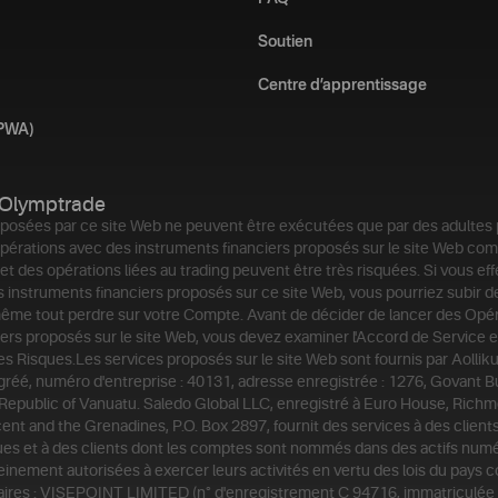
Soutien
Centre d’apprentissage
(PWA)
Olymptrade
posées par ce site Web ne peuvent être exécutées que par des adultes
érations avec des instruments financiers proposés sur le site Web co
et des opérations liées au trading peuvent être très risquées. Si vous ef
 instruments financiers proposés sur ce site Web, vous pourriez subir d
même tout perdre sur votre Compte. Avant de décider de lancer des Opér
ers proposés sur le site Web, vous devez examiner l'Accord de Service e
des Risques.
Les services proposés sur le site Web sont fournis par Aollik
agréé, numéro d'entreprise : 40131, adresse enregistrée : 1276, Govant B
 Republic of Vanuatu. Saledo Global LLC, enregistré à Euro House, Richm
ent and the Grenadines, P.O. Box 2897, fournit des services à des clien
ues et à des clients dont les comptes sont nommés dans des actifs numé
einement autorisées à exercer leurs activités en vertu des lois du pays 
aires : VISEPOINT LIMITED (n° d'enregistrement C 94716, immatriculée 