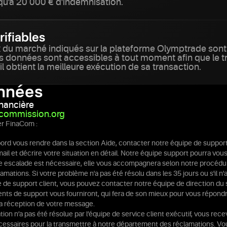
qu'à 20 000 € d'indemnisation.
rifiables
x du marché indiqués sur la plateforme Olymptrade sont 
es données sont accessibles à tout moment afin que le t
'il obtient la meilleure exécution de sa transaction.
nnées
nancière
lcommission.org
r FinaCom :
ord vous rendre dans la section Aide, contacter notre équipe de support 
mail et décrire votre situation en détail. Notre équipe support pourra vous
e escalade est nécessaire, elle vous accompagnera selon notre procédu
amations. Si votre problème n'a pas été résolu dans les 35 jours ou s'il n
 de support client, vous pouvez contacter notre équipe de direction du ser
ents de support vous fourniront, qui fera de son mieux pour vous répond
la réception de votre message.
tion n’a pas été résolue par l’équipe de service client exécutif, vous rece
cessaires pour la transmettre à notre département des réclamations. Vo