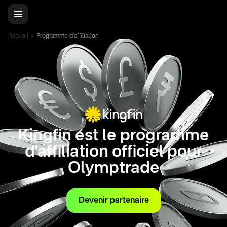
Accueil
Programme d'affiliation
Kingfin est le programme
d'affiliation officiel pour
Olymptrade
Devenir partenaire