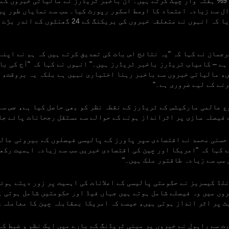
کرتے ہیں، جبکہ 9% ہفتہ وار چیک کرتے ہیں۔ ان باخبر ٹریڈرز نے مالیاتی خبروں ک
دہندگان نے بتایا کہ انہوں نے متعلقہ خبروں کی بریکنگ کے
Olymp کے ترجمان نے کہا کہ "یہ نتائج اس بات کی تصدیق کرتے ہیں کہ ہم نے اپ
ہے – کامیاب ٹریڈرز باخبر ٹریڈرز ہیں۔" انہوں نے کہا کہ "آج کی با
، مالیاتی خبروں سے باخبر رہنا اختیاری نہیں ہے بلکہ یہ بروقت، 
نے کے لیے ضروری ہے۔"
ع عالمی مارکیٹس کے ٹریڈرز کے نقطہ نظر کو بھی حاصل کیا ہے، جس سے
 فیصلہ سازی پر اثرانداز ہونے کے حوالے سے مستقل رجحانات پائے جا
حسنی محمد نے اقتصادی سپر پاورز کے پالیسی فیصلوں کے بیرونی عال
 کہا کہ "امریکا اور چین کی اقتصادی خبریں سب سے زیادہ اہمیت رکھ
 سب سے زیادہ طاقتور ملک ہیں۔"
لڈ کیسریز نے حکومتی پالیسی کے اعلانات کی اہمیت پر زور دیتے ہوئے
وں میں وہ فیصلے شامل ہوتے ہیں جہاں فیڈ اور حکومتیں شامل ہوتی ہ
 پر اثر انداز ہوتی ہیں، جیسے کہ امریکا بمقابلہ چین کا معاملہ۔
ت سے راہول نے خبروں پر مبنی ٹریڈنگ کے بارے میں ایک نظم و ضبط کے