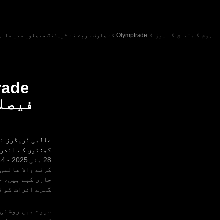
ہوم
متعلق
نیوز
Olymptrade کے صارف سروے نے ٹریڈنگ فیصلوں میں مالی خبروں کے اہم کردار کو ظاہر کیا ہے
فیصلو
گھنٹوں کے اندر 
کرنے والا عالمی
جاری کیے ہیں، ج
گہرے اثرات کو ظ