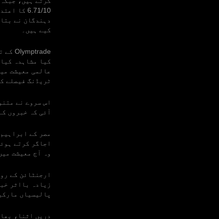
کیے ہیں۔
trade
کیا مشاہدہ کیا 
عالمی معیشت میں
ٹریڈنگ فیصلے کر
اس سروے نے متنو
آئی کہ خبروں کے
مصر کے ابراہیم 
اجاگر کرتے ہوئے
وہ آج معیشت میں
ارجنٹائن کے رون
زیادہ بااثر خبر
پالیسیاں مارکیٹ
دریں اثنا، بھار