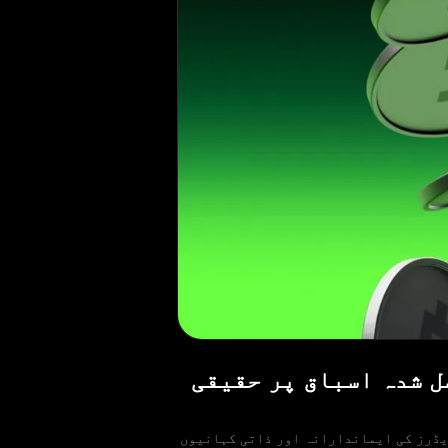
طیوں اور حاصل شدہ اسباق پر حقیقی
 Olymptrade گلوبل منی ڈے کی تقریبات میں شامل ہوتا ہے۔ اس سال، ہم نے Olymptrade کے ٹریڈرز کی ایماندارانہ اور ذاتی کہانیوں