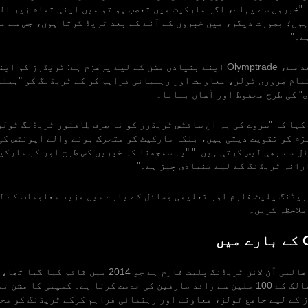
 "خبروں سے پہلے، اگر مارکیٹ میں تعصب ہو تو میں اپنی تمام زیر ال
ہوں؛ بصورت دیگر، میں خبروں کے آنے کے بعد ٹریڈ کرتا ہوں، جس سے م
ے۔"
اپنے قیام کے بعد سے، Olymptrade اپنے بنیادی مشن کے لیے پرعزم ہے: ٹریڈرز 
مام ضروری ٹولز، معاونت اور رہنمائی فراہم کر کے ٹریڈنگ کو "ہیلم
" کی طرح محفوظ اور آسان بنانا۔
کہا کہ "سروے کی یہ ان سائٹس ٹریڈرز کو نہ صرف طاقتور ٹریڈنگ ٹولز
زم کو تقویت دیتی ہیں، بلکہ مارکیٹ کو متحرک ہونے والے ایونٹس کی
ل سے بھی لیس کرتی ہیں۔" "یہ سمجھنا کہ خبریں کس طرح اور کب مارکی
رانہ ٹریڈنگ کے لیے بنیادی چیز ہے۔"
لاحظہ کریں۔
ں
Olymptrade ایک عالمی آن لائن ٹریڈنگ پلیٹ فارم ہے جو 2014 
130 سے ‌‌زیادہ ممالک کے 100 ملین سے زائد صارفین کی خدمت کرتا ہے۔ کمپنی کا م
 کے لیے جامع ٹولز، معاونت اور رہنمائی فراہم کرکے ٹریڈنگ کو مح