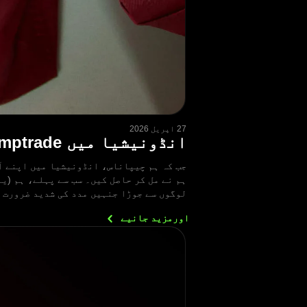
27 اپریل 2026
انڈونیشیا میں Olymptrade کا فلاحی مشن: خلاصہ
جب کہ ہم چیپاناس، انڈونیشیا میں اپنے آ
لوگوں سے جوڑا جنہیں مدد کی شدید ضرورت 
اورمزید
جانیے