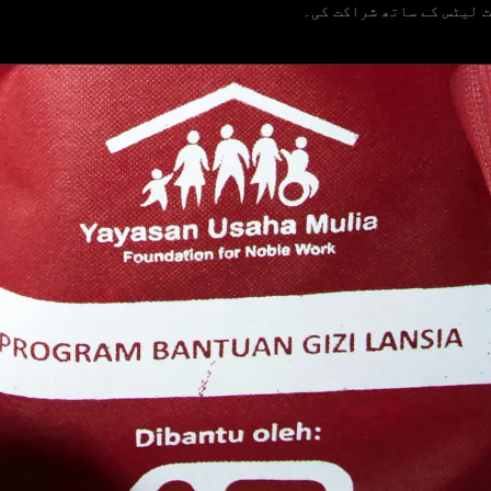
ٹ لیٹس کے ساتھ شراکت کی۔