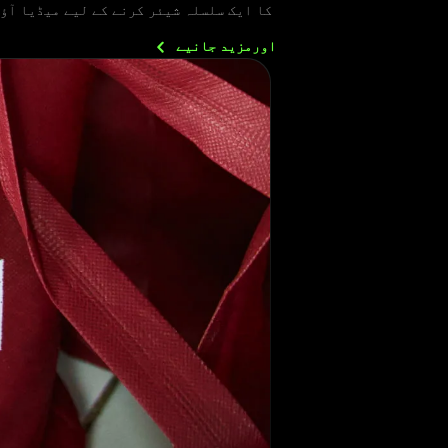
کا ایک سلسلہ شیئر کرنے کے لیے میڈیا آؤ
اورمزید
جانیے