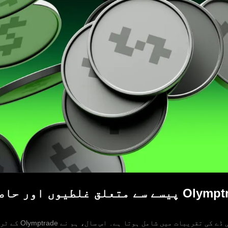
گلوبل منی ڈے 2026: Olymptrade پیسے سے متعلق غل
ہر سال 17 اپریل کو