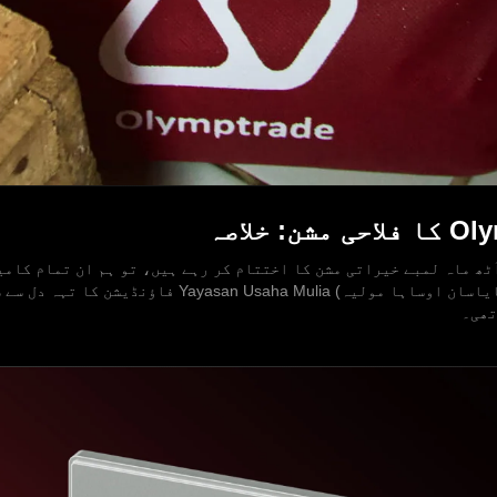
ٹھ ماہ لمبے خیراتی مشن کا اختتام کر رہے ہیں، تو ہم ان تمام کامی
ہم نے مل کر حاصل کیں۔ سب سے پہلے، ہم (یایاسان اوساہا 
تھی۔