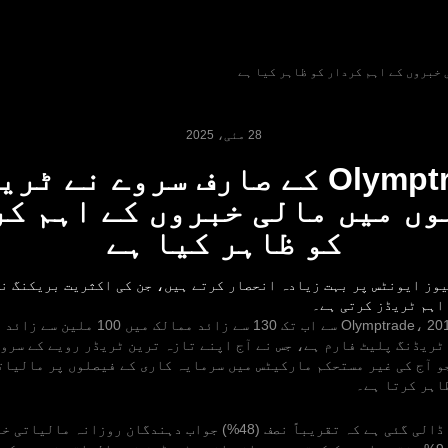
28 مئی، 2025
Olymptrade کے صارف سروے نے ٹ
ں میں مالی خبروں کے اہم ک
کو ظاہر کیا ہے
اہم ٹریڈز کرتی ہے۔
28 مئی 2025 - Olymptrade، 2014 سے اب تک 130 سے
 ٹریڈنگ پلیٹ فارم ہے، جس نے آج اپنے تازہ ترین ٹریڈر رویے کے سرو
و آج کی غیر مستحکم مارکیٹس میں سرمایہ کاری کے فیصلوں پر مالیات
اہر کرتا ہے۔
سروے میں روشنی ڈالی گئی ہے کہ تقریباً نصف (48%) جواب دہندگان روزان