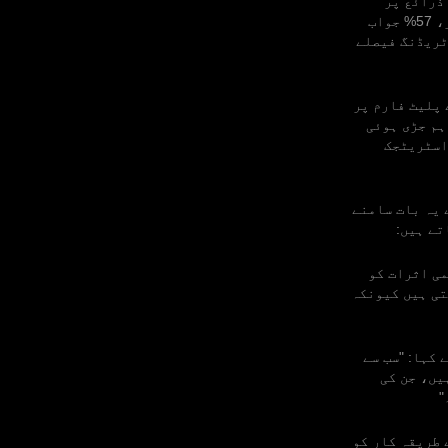
ے ذرائع پر
6.71/10 کا اعتدال سے زیادہ اعتماد کا اوسط اسکور رپورٹ کیا۔ سب سے نمایاں طور پر، 57% جواب
 24 گھنٹوں کے اندر بڑے ٹریڈنگ فیصلے
نے پلیٹ فارم پر
ہم جڑی ہوئی
اسٹریٹجک
 یہ بات سامنے
تے ہیں:
می اثرات کو
تی ہیں کیونکہ
 کہا: "سب سے
یں، جن کی
"
 طریقہ کار کو