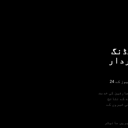
ریڈنگ
ردار
عالمی ٹریڈرز نیوز ایونٹس پر بہت زیادہ انحصار کرتے ہیں، جن کی اکثریت بریکنگ نیوز کے 24
 زائد ممالک میں 100 ملین سے زائد صارفین کی خدمت
ے کے نتائج
ی خبروں کے
ہ مالیاتی خبریں مانیٹر