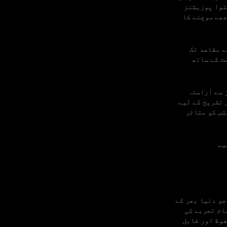
توا پوزیشنز
جھے سوچنے کا
کو اپنے مقاصد تک
ٹ کے ساتھ
 سے آراستہ
 تشریح کے لیے
ٹس کو متاثر
میں قائم کیا گیا تھا، جو دنیا بھر کے
شن تمام تجربے کی
فوظ اور قابل