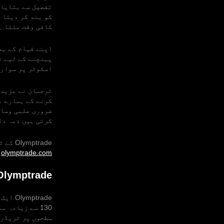
تفصیل سے بتایا:
کو بند کر دیتا 
کافی وقت ملتا ہ
پہنچنے کے لیے ت
اسکوٹر پر سواری
ترجمان نے مزید 
کرنے کے ہمارے ع
ضروری علمی وسائ
کرتی ہیں ذمہ دا
Olymptrade کے ٹریڈنگ پلیٹ فارم اور تعلیمی وسائل کے بارے میں مزید معلومات کے لیے
olymptrade.com
م
Olymptrade کے بارے می
سطحوں پر ٹریڈرز