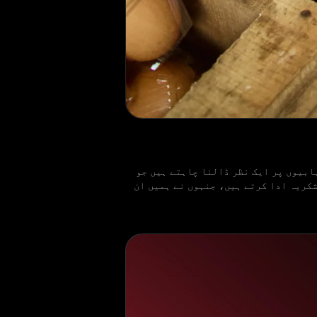
ابیوں پر ایک نظر ڈالنا چاہتے ہیں جو
مولیہ) Yayasan Usaha Mulia فاؤنڈیشن کا تہہ دل سے شکریہ ادا کرتے ہیں، جنہوں نے ہمیں ان