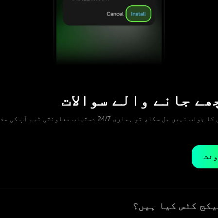
ھے جانے والے سوالات
اگر آپ کو اپنے سوال کا جواب نہیں مل سکا، تو ہماری 24/7 دستیاب مع
ونت
کج کٹس کیا ہیں؟