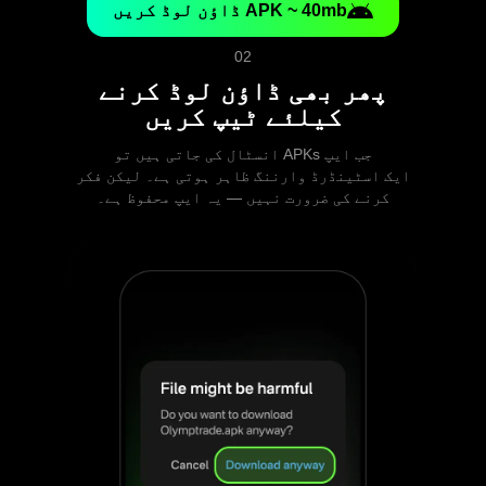
APK ~ 40mb ڈاؤن لوڈ کریں
02
پھر بھی ڈاؤن لوڈ کرنے
کیلئے ٹیپ کریں
جب ایپ APKs انسٹال کی جاتی ہیں تو
ایک اسٹینڈرڈ وارننگ ظاہر ہوتی ہے۔ لیکن فکر
کرنے کی ضرورت نہیں — یہ ایپ محفوظ ہے۔