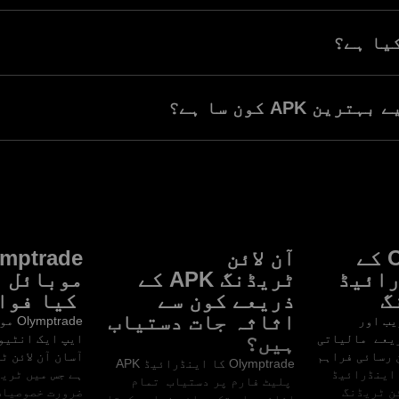
Olymptrade اینڈرائیڈ پیکج کٹ، یا Olymptrade APK، اینڈرائیڈ کے مو
ایپ ڈاؤن لوڈ اور انسٹال کرنے کی اجازت دیتا ہے۔
یا ہے؟
س سافٹ ویئر کی قسم ہیں جو صارفین کو منافع کمانے کے مقصد کے ساتھ
رنے اور ٹریڈنگ آلات استعمال کرنے کی اجازت دیتی ہیں۔
 APK کون سا ہے؟
س بات پر منحصر ہے کہ آپ کے مالی اہداف اور ان تک پہنچنے کے لیے آ
استعمال کرتے ہیں کون سا سب سے زیادہ موزوں ہے،
وظ ٹریڈنگ ماحول فراہم کرتا ہے۔
Olymptrade کے
آن لائن
ymptrade
رائیڈ
ٹریڈنگ APK کے
موبائل ا
ذریعے کون سے
کیا فوا
اثاثہ جات دستیاب
پنی ویب اور
mptrade
ریعے مالیاتی
ہیں؟
ایپ ایک انٹیو
ن رسائی فراہم
آسان آن لائن ٹ
Olymptrade کا اینڈرائیڈ APK
 اینڈرائیڈ
ہے جس میں ٹریڈ
پلیٹ فارم پر دستیاب تمام
ئن ٹریڈنگ
ضرورت خصوصیات