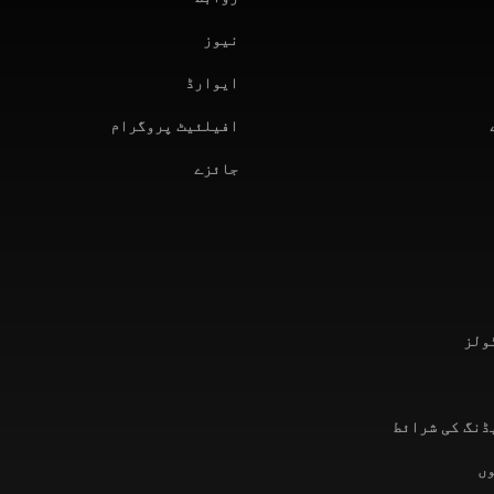
نیوز
ایوارڈ
افیلئیٹ پروگرام
جائزے
ولز
ڈنگ کی شرائط