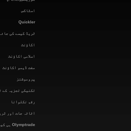
اسٹاکس
Quickler
ٹریڈ کیسے کی جائے
اکاؤنٹ
اسلامی اکاؤنٹ
مفت ڈیمو اکاؤنٹ
پروموشنز
تکنیکی تجزیہ کے ٹ
رقم نکلوانا
اثاثہ جات اور ٹری
Olymptrade ہی کیوں