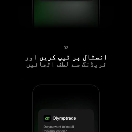
03
انسٹال پر ٹیپ کریں
اور
ٹریڈنگ سے لطف اٹھائیں