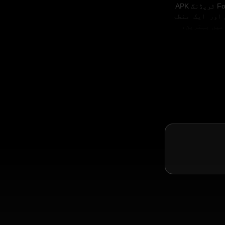
موجود ہے۔ Forex ٹریڈنگ APK
 اور ایک منظم
میں بہترین،
کے ساتھ ٹریڈنگ