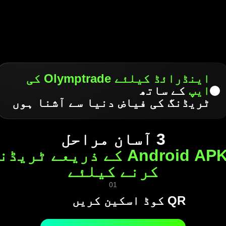
اینڈرائڈ کیلئے Olymptrade کی
ایپ
کے ساتھ
ٹریڈنگ کی فیاض دنیا سے آشنا ہوں
3 آسان مراحل
ہمارے Android APK کے ذریعے 
کرنے کیلئے
01
QR کوڈ اسکین کریں