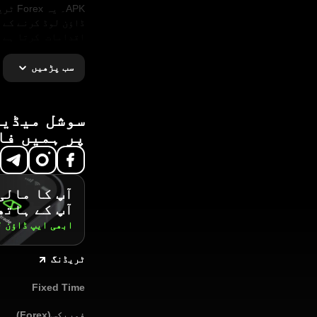
ڈاؤن لوڈ کرنے کے 
اقدامات کرتا ہے 
مکمل طور پر ایک 
ٹریڈنگ پلیٹ فارم 
سب پڑھیں
کمانا شروع کر سکت
سوشل میڈیا
پر ہمیں فا
آپ کا مالی
آپ کے ہاتھ
ابھی ایپ ڈاؤن 
ٹریڈنگ
Fixed Time
فوریکس(Forex)