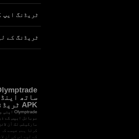
کو اپنی ڈیوائس پر 
ٹریڈنگ ایپ ک
آن لائن ٹریڈنگ ایپ
ماحول میں ٹریڈنگ ک
ٹریڈنگ کے لیے بہترین
اگرچہ جواب واقعی ا
ضروری آلات اور محف
ساتھ اینڈ
APK ٹریڈنگ
Olymptrade ا
موبائل ایپس کے ذ
مارکیٹس تک آن لائ
کرتا ہے، جیسے کہ
کے لیے اس کی آن لا