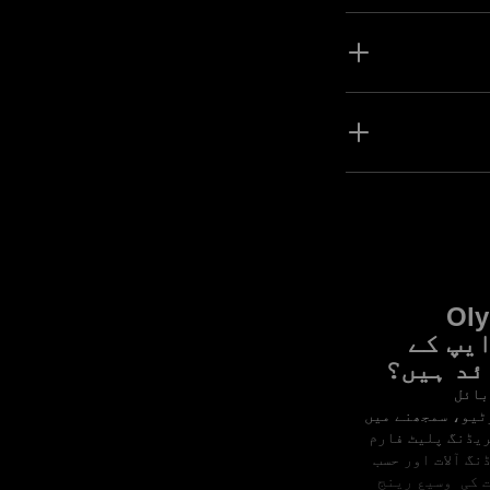
افق سافٹ ویئر کی قسم ہے جو آپ
 حقیقی مارکیٹ کے
پ جو طریقے
 تاہم Olymptrade APK تمام قسم کے ٹریڈرز کے لیے تمام
Ol
یپ کے
ئد ہیں؟
Oly موبائل
ٹیو، سمجھنے میں
ریڈنگ پلیٹ فارم
نگ آلات اور حسب
 کی وسیع رینج