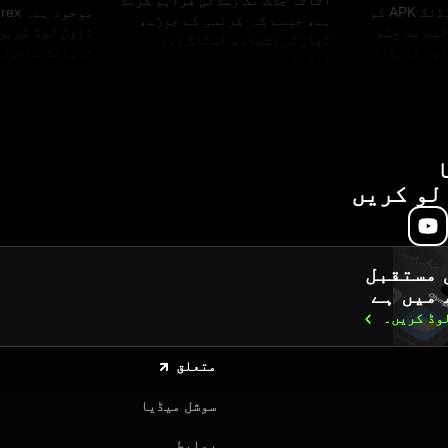
اثاثہ جات تک رسائی فراہم کرتا
APK۔ یہ Forex ٹریڈنگ APK کو
ہے، جیسے کہ کرنسی کے جوڑے،
لیے بس چند
ڈاؤن لوڈ کریں
تجارتی اشیاء، اسٹاک اور
اور ٹریڈرز
ٹریڈنگ ماحول 
انڈیکسز۔
نمایاں
شفاف کنڈیشنز 
پر منافع
شروع کریں۔
ے ہیں۔
لو کریں
 مستقبل
 میں ہے
لوڈ
کریں۔
متعلق
سوشل میڈیا
روابط