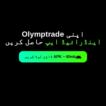
اپنی Olymptrade
اینڈرائیڈ ایپ
حاصل کریں
APK ~ 40mb ڈاؤن لوڈ کریں