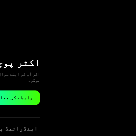
اکثر پوچ
ہوگی۔
رابطے کی معا
اینڈرائیڈ پی