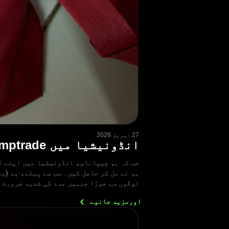
27 اپریل 2026
انڈونیشیا میں Olymptrade کا فلاحی مشن: خلاصہ
جب کہ ہم چیپاناس، انڈونیشیا میں اپنے آ
لوگوں سے جوڑا جنہیں مدد کی شدید ضرورت 
اورمزید
جانیے