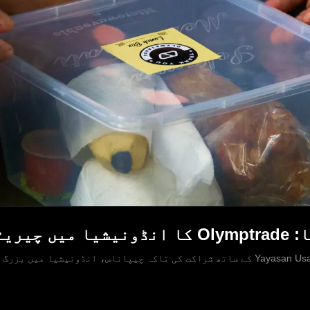
و اَوے