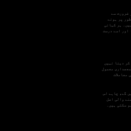
 ضرورت سے
طور پر ہونے
ہیں۔ ہر کہانی
 اور اسے درست
 پلیٹ فارم یا 24/7 معاونت فراہم کر دینا نہیں
مجھداری معمول
 معاملات
ں گے، چاہے اس
نے والی اصل
و سکتی ہیں۔