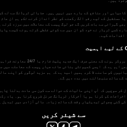
وجود ہیں۔
کامیابی اور منافع کے بارے میں نہیں ہیں۔ جذباتی ٹریڈنگ سے لے کر
یا مستقبل کے لیے رقم الگ رکھنے کو نظر انداز کرنے تک، ہم ان عام 
بھی گہرائی سے بات کریں گے جو لوگ پیسے کے معاملات میں سرزد کرتے 
ارے کسی ٹریڈر نے خود کو ان میں سے کوئی غلطی کرتے ہوئے کیسے پایا
 اقدامات کیے۔
ت
خیال رکھنے والا بروکر ہونے کے معنی صرف ایک جدید
ھی اہم ہے کہ ایسی کمیونٹی بنائی جائے جہاں پیسے کے معاملے میں س
ہانیوں کو سامنے لا کر، ہمیں امید ہے کہ ہم مزید لوگوں کو اپنے مالی
 کے ساتھ سنبھالنے میں مدد دیں گے۔
ل کر سوچیں کہ آپ اپنی مالیات کے حوالے سے کون سی عادت بدلنا چاہی
اخراجات کم کرنا ہو یا آخرکار ٹریڈنگ جرنل شروع کرنا ہو۔ یاد رکھ
 کی گئی چھوٹی تبدیلیاں وقت کے ساتھ زیادہ مالی آزادی میں تبدیل ہ
سے شیئر کریں