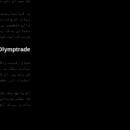
جن میں آپ بھی م
یہ کہانیاں صرف 
زیادہ خرچ کرنے 
والی غلطیوں پر 
دکھاتی ہے کہ ہم
کرنے کے لیے کیا
Olymptrade کے لیے اہمی
ہوتے، بلکہ یہ ب
کی بات ہو۔ ان ک
اعتماد اور مقصد
آج پانچ منٹ نکا
کا مطلب جذباتی 
بات یہ ہے کہ آج