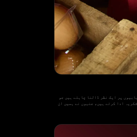
ابیوں پر ایک نظر ڈالنا چاہتے ہیں جو
مولیہ) Yayasan Usaha Mulia فاؤنڈیشن کا تہہ دل سے شکریہ ادا کرتے ہیں، جنہوں نے ہمیں ان