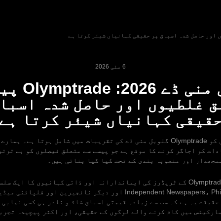
6 مئی 2026
گلوبل منی ڈے 
 غلطیوں اور حاصل شدہ اسبا
قیقی کہانیاں شیئر کرتا ہے
ہر سال 17 اپریل کو Olymptrade گلوبل منی ڈے کی تقریبات میں شامل ہوتا ہے۔ 
دات کو اجاگر کرنے کا موقع ہے جو پیسے سے متعلق فیصلوں کو بے ترتی
مجھدار اور منصوبہ بندی کے تحت کیا گیا بناتی ہیں۔
اس سال، ہم نے Olymptrade کے ٹریڈرز کی ایماندارانہ اور ذاتی کہانیوں کا ایک
کے لیے Independent Newspapers، Philnews.ph اور دیگر نائجیرین اور ف
حقیقت یہ ہے کہ سب سے زیادہ قیمتی اسباق شاذ و نادر ہی کسی نصابی 
ارکیٹس میں کام کرنے والے لوگوں کے حقیقی، اور اکثر پیچیدہ تجربا