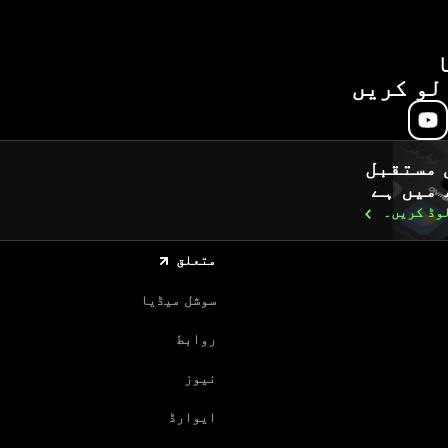
لو کریں
 مستقبل
 میں ہے
لوڈ
کریں۔
متعلق
سوشل میڈیا
روابط
نیوز
ایوارڈ