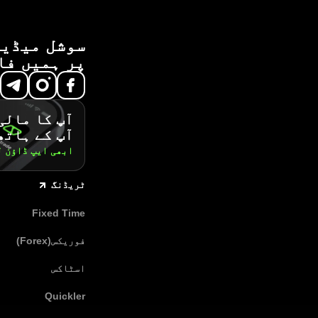
سوشل میڈیا
پر ہمیں فا
آپ کا مالی
آپ کے ہاتھ
ابھی ایپ ڈاؤن 
ٹریڈنگ
Fixed Time
فوریکس(Forex)
اسٹاکس
Quickler