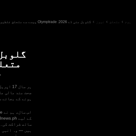
ہوم
متعلق
نیوز
گلوبل منی ڈے 2026: Olymptrade پیسے سے متعلق غلطیوں اور حاصل شدہ اسباق پر حقیقی کہانیاں شیئر کرتا ہے
متعلق
ح
صحت مند مالی عا
ہونے کے بجائے س
ساتھ شراکت کی۔ 
ہیں — وہ انہی م