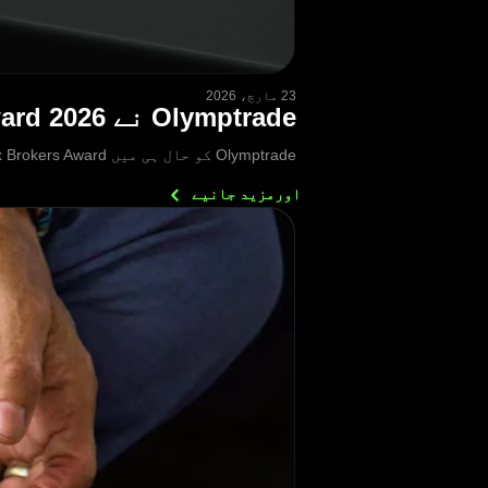
23 مارچ، 2026
Olymptrade نے Best Multi-Asset Trading Platform Award 2026 جیت لیا
Olymptrade کو حال ہی میں FXDailyInfo Forex Brokers Award کی جانب سے Best Multi-Asset Trading Platform 2026 کے اعزاز سے نوازا گیا ہے۔
اورمزید
جانیے