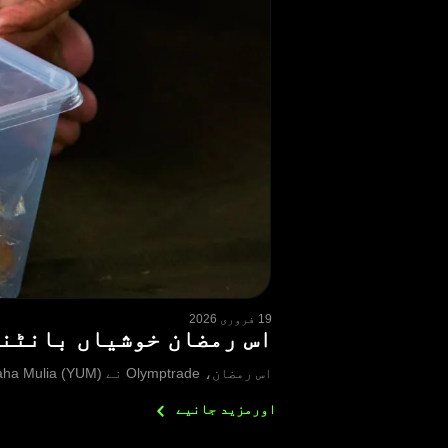
19 فروری 2026
اس رمضان خوشیاں بانٹنا: Olymptrade کا انڈونیشیا میں چیریٹی گِی
اس رمضان، Olymptrade نے Yayasan Usaha Mulia (YUM) کے ساتھ شراکت کی تاکہ چیپاناس، انڈونیشیا میں بزرگ اور پسماندہ افراد کی مدد کی جا سکے۔
اورمزید
جانیے