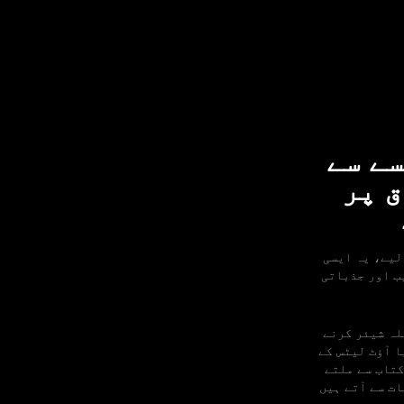
2026: Olymptrade پیسے سے
ق پر
ہمارے لیے، یہ ایسی
ب اور جذباتی
 سلسلہ شیئر کرنے
لپائنی میڈیا آؤٹ لیٹس کے
کتاب سے ملتے
ت سے آتے ہیں