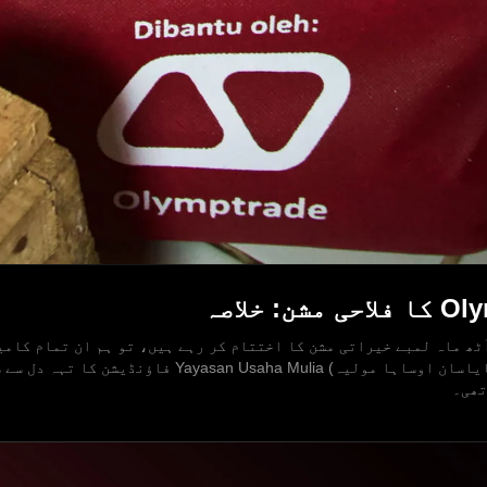
ٹھ ماہ لمبے خیراتی مشن کا اختتام کر رہے ہیں، تو ہم ان تمام کامی
ہم نے مل کر حاصل کیں۔ سب سے پہلے، ہم (یایاسان اوساہا 
تھی۔