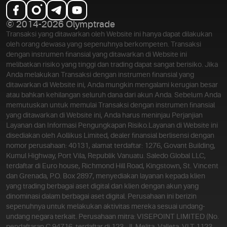
© 2014-2026 Olymptrade
Transaksi yang ditawarkan oleh Website ini hanya dapat dilakukan
oleh orang dewasa yang sepenuhnya berkompeten. Transaksi
dengan instrumen finansial yang ditawarkan di Website ini
melibatkan risiko yang tinggi dan trading dapat sangat berisiko. Jika
Anda melakukan Transaksi dengan instrumen finansial yang
ditawarkan di Website ini, Anda mungkin mengalami kerugian besar
atau bahkan kehilangan seluruh dana dari akun Anda. Sebelum Anda
memutuskan untuk memulai Transaksi dengan instrumen finansial
yang ditawarkan di Website ini, Anda harus meninjau Perjanjian
Layanan dan Informasi Pengungkapan Risiko.
Layanan di Website ini
disediakan oleh Aollikus Limited, dealer finansial berlisensi dengan
nomor perusahaan: 40131, alamat terdaftar: 1276, Govant Building,
Kumul Highway, Port Vila, Republik Vanuatu. Saledo Global LLC,
terdaftar di Euro house, Richmond Hill Road, Kingstown, St. Vincent
dan Grenada, P.O. Box 2897, menyediakan layanan kepada klien
yang trading berbagai aset digital dan klien dengan akun yang
dinominasi dalam berbagai aset digital. Perusahaan ini berizin
sepenuhnya untuk melakukan aktivitas mereka sesuai undang-
undang negara terkait. Perusahaan mitra: VISEPOINT LIMITED (No.