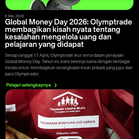
6 Mei 2026
Global Money Day 2026: Olymptrade
membagikan kisah nyata tentang
kesalahan mengelola uang dan
pelajaran yang didapat
Setiap tanggal 17 April, Olymptrade ikut serta dalam perayaan
Global Money Day. Tahun ini, kami bekerja sama dengan berbagai
media untuk membagikan serangkaian kisah pribadi yang jujur dari
para Olymptrader.
Pelajari
selengkapnya