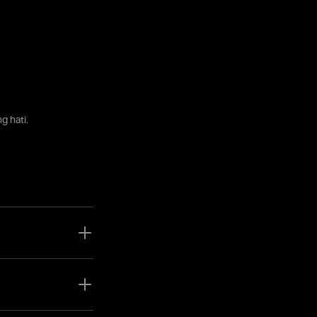
 hati.
uka