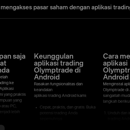
e menawarkan mode trading Forex. Beragam mode trading, strategi, dan
am gaya dan preferensi trading.
 mengakses pasar saham dengan aplikasi tradin
 saham, mata uang, indeks, dan banyak lagi di aplikasi Olymptrade.
pan saja
Keunggulan
Cara m
at
aplikasi trading
aplikasi
nda
Olymptrade di
Olymptr
Android
Android
telah
ding ke
Rasakan fungsionalitas dan
Menginstal apli
Aplikasi
keandalan
Olymptrade di
mi yang praktis
aplikasi trading Android kami:
sangatlah muda
mpuan yang
langkah beriku
p atau PC,
Cepat, praktis, dan gratis: Buka
njadi lebih
potensi trading Anda
Unduh dan in
sepenuhnya.
trading Andr
Play atau h
ymptrade di