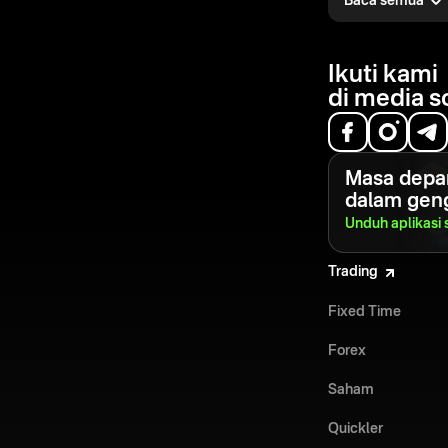
Baca semua
Android, Anda bis
harga aset sepanja
melakukan trading
Ikuti kami
Anda berada. Olymp
di media s
mengikuti tren ter
memenuhi kebutuha
jutaan pengguna di 
Di mana pun lokasi 
Masa depa
Olymptrade membua
Android menjadi 
dalam gen
dan efektif.
Unduh aplikasi
Trading
Fixed Time
Forex
Saham
Quickler