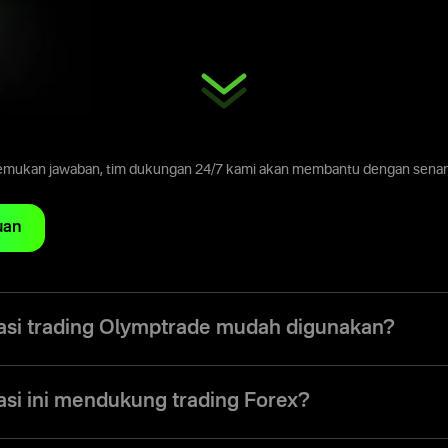
emukan jawaban, tim dukungan 24/7 kami akan membantu dengan senang
uan
kasi trading Olymptrade mudah digunakan?
e dirancang untuk memudahkan trader level apa pun menelusuri antarm
semua alat.
asi ini mendukung trading Forex?