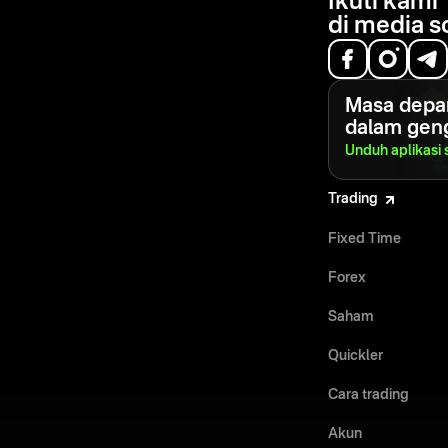
Ikuti kami
di media s
Masa depa
dalam gen
Unduh aplikasi
Trading
Fixed Time
Forex
Saham
Quickler
Cara trading
Akun