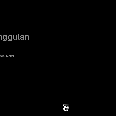
nggulan
kasi
kami