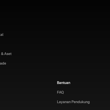
kal
 & Aset
rade
Bantuan
FAQ
Layanan Pendukung