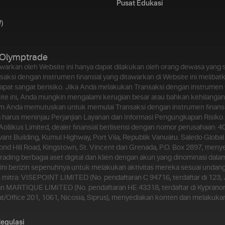
Pusat Edukasi
)
Olymptrade
awarkan oleh Website ini hanya dapat dilakukan oleh orang dewasa yan
aksi dengan instrumen finansial yang ditawarkan di Website ini melibatk
dapat sangat berisiko. Jika Anda melakukan Transaksi dengan instrumen f
ite ini, Anda mungkin mengalami kerugian besar atau bahkan kehilangan 
m Anda memutuskan untuk memulai Transaksi dengan instrumen finansi
da harus meninjau Perjanjian Layanan dan Informasi Pengungkapan Risiko.
 Aollikus Limited, dealer finansial berlisensi dengan nomor perusahaan: 4
vant Building, Kumul Highway, Port Vila, Republik Vanuatu. Saledo Global 
nd Hill Road, Kingstown, St. Vincent dan Grenada, P.O. Box 2897, meny
rading berbagai aset digital dan klien dengan akun yang dinominasi dala
n ini berizin sepenuhnya untuk melakukan aktivitas mereka sesuai unda
 mitra: VISEPOINT LIMITED (No. pendaftaran C 94716, terdaftar di 123, Jl.
an MARTIQUE LIMITED (No. pendaftaran HE 43318, terdaftar di Kypranor
lat/Office 201, 1061, Nicosia, Siprus), menyediakan konten dan melaku
egulasi