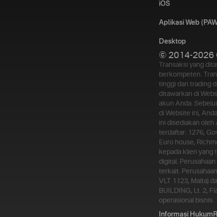
iOS
Aplikasi Web (PAW
Desktop
© 2014-2026 
Transaksi yang dit
berkompeten. Trans
tinggi dan trading 
ditawarkan di Webs
akun Anda. Sebelu
di Website ini, An
ini disediakan oleh
terdaftar: 1276, Go
Euro house, Richmo
kepada klien yang t
digital. Perusahaa
terkait. Perusahaan
VLT 1123, Malta) d
BUILDING, Lt. 2, F
operasional bisnis.
Informasi Hukum
R