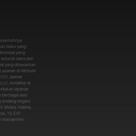
g sepenuhnya
an risiko yang
inansial yang
seluruh dana dari
al yang ditawarkan
Layanan di Website
0131, alamat
LLC, terdaftar di
ediakan layanan
m berbagai aset
ng-undang negara
 Melita, Valleta,
os, 13, EVI
kan manajemen