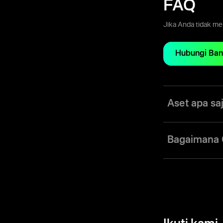
FAQ
Jika Anda tidak m
Hubungi Ban
Aset apa sa
Dengan Olymptrade
indeks, komoditas
Bagaimana 
akun dengan harga 
Olymptrade mengg
pergerakan harga 
memasang perangk
menganalisa pasar