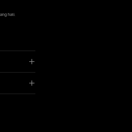
ng hati.
ng, saham, logam,
rumen dalam satu
a dapat memantau
ksi tanpa perlu
f memudahkan Anda