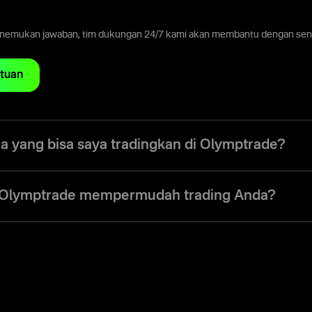
enemukan jawaban, tim dukungan 24/7 kami akan membantu dengan sena
tuan
ja yang bisa saya tradingkan di Olymptrade?
, Anda memiliki akses ke lebih dari 190 aset global, mencakup mata ua
, kripto, dan ETF. Platform ini memudahkan Anda trading berbagai inst
Olymptrade mempermudah trading Anda?
real time dan analisa pasar terintegrasi.
abungkan seluruh aset, alat, dan data pasar dalam satu platform. And
secara real time, beralih antar pasar dengan cepat, dan mengelola transa
at lunak tambahan. Antarmuka yang intuitif dan grafik yang responsi
 serta bertindak cepat saat peluang muncul.