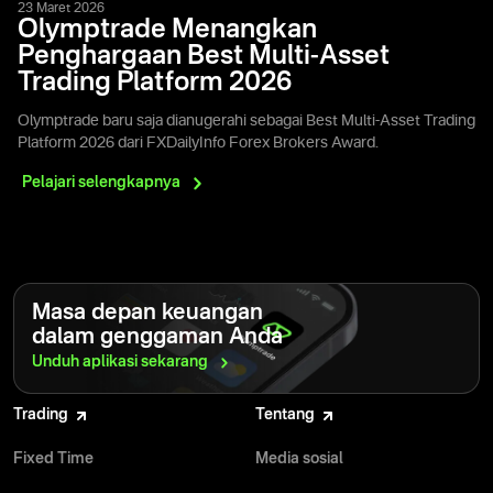
23 Maret 2026
Olymptrade Menangkan
Penghargaan Best Multi-Asset
Trading Platform 2026
Olymptrade baru saja dianugerahi sebagai Best Multi-Asset Trading
Platform 2026 dari FXDailyInfo Forex Brokers Award.
Pelajari
selengkapnya
Masa depan keuangan
dalam genggaman Anda
Unduh aplikasi
sekarang
Trading
Tentang
Fixed Time
Media sosial