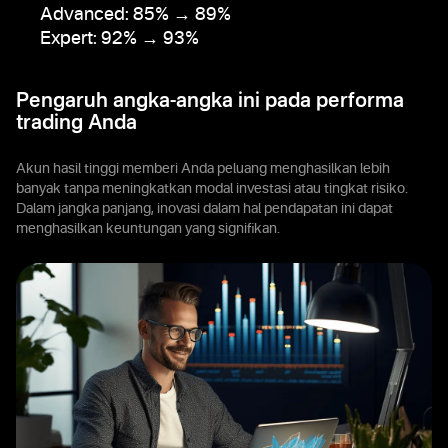
Advanced:
85%
→ 89%
Expert:
92%
→ 93%
Pengaruh angka-angka ini pada performa
trading Anda
Akun hasil tinggi memberi Anda peluang menghasilkan lebih
banyak tanpa meningkatkan modal investasi atau tingkat risiko.
Dalam jangka panjang, inovasi dalam hal pendapatan ini dapat
menghasilkan keuntungan yang signifikan.