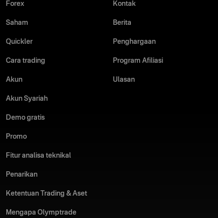
Forex
Kontak
Saham
Berita
Quickler
Penghargaan
Cara trading
Program Afiliasi
Akun
Ulasan
Akun Syariah
Demo gratis
Promo
Fitur analisa teknikal
Penarikan
Ketentuan Trading & Aset
Mengapa Olymptrade