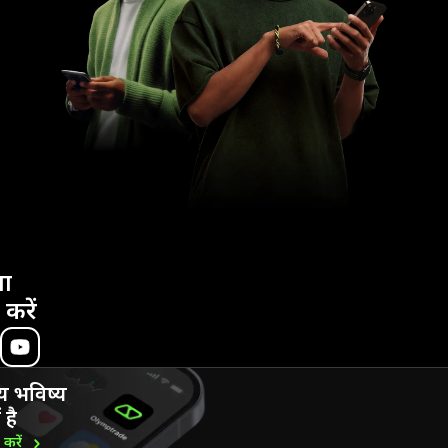
ा
 करें
य भविष्य
 है
ड
करें