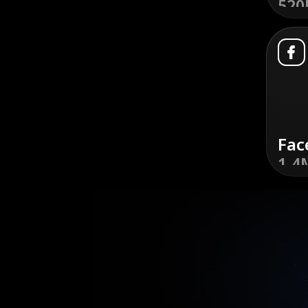
520
डिस्कव
Fac
1.4
डिस्कव