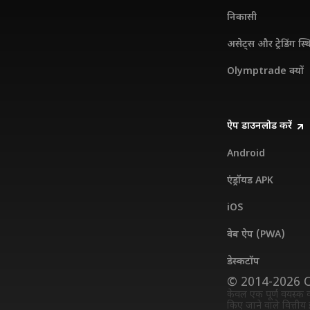
निकासी
असेट्स और ट्रेडिंग स्थ
Olymptrade क्यों
ऐप डाउनलोड करें
Android
एंड्रॉयड APK
iOS
वेब ऐप (PWA)
डेस्कटॉप
© 2014-2026 
केवल एक पूर्ण वयस्क व्
किए जाने वाले वित्तीय 