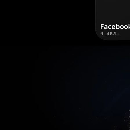
Faceboo
1.4M+
डिस्कवर
करें