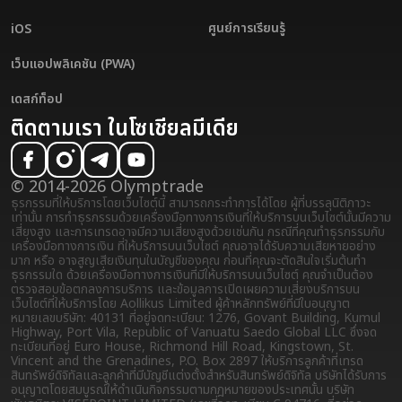
ศูนย์การเรียนรู้
iOS
เว็บแอปพลิเคชัน (PWA)
เดสก์ท็อป
ติดตามเรา ในโซเชียลมีเดีย
© 2014-2026 Olymptrade
ธุรกรรมที่ให้บริการโดยเว็บไซต์นี้ สามารถกระทำการได้โดย ผู้ที่บรรลุนิติภาวะ
เท่านั้น การทำธุรกรรมด้วยเครื่องมือทางการเงินที่ให้บริการบนเว็บไซต์นั้นมีความ
เสี่ยงสูง และการเทรดอาจมีความเสี่ยงสูงด้วยเช่นกัน กรณีที่คุณทำธุรกรรมกับ
เครื่องมือทางการเงิน ที่ให้บริการบนเว็บไซต์ คุณอาจได้รับความเสียหายอย่าง
มาก หรือ อาจสูญเสียเงินทุนในบัญชีของคุณ ก่อนที่คุณจะตัดสินใจเริ่มต้นทำ
ธุรกรรมใด ด้วยเครื่องมือทางการเงินที่มีให้บริการบนเว็บไซต์ คุณจำเป็นต้อง
ตรวจสอบข้อตกลงการบริการ และข้อมูลการเปิดเผยความเสี่ยง
บริการบน
เว็บไซต์ที่ให้บริการโดย Aollikus Limited ผู้ค้าหลักทรัพย์ที่มีใบอนุญาต
หมายเลขบริษัท: 40131 ที่อยู่จดทะเบียน: 1276, Govant Building, Kumul
Highway, Port Vila, Republic of Vanuatu Saedo Global LLC ซึ่งจด
ทะเบียนที่อยู่ Euro House, Richmond Hill Road, Kingstown, St.
Vincent and the Grenadines, P.O. Box 2897 ให้บริการลูกค้าที่เทรด
สินทรัพย์ดิจิทัลและลูกค้าที่มีบัญชีแต่งตั้งสำหรับสินทรัพย์ดิจิทัล บริษัทได้รับการ
อนุญาตโดยสมบูรณ์ให้ดำเนินกิจกรรมตามกฎหมายของประเทศนั้น บริษัท