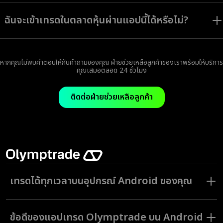
แอป Olymptrade ให้บริการโหมด Forex โหมดการเทรด กลยุทธ์ และสินทรัพย์ที่
มีให้เลือกหลากหลายเหมาะสมเป็นอย่างยิ่งสำหรับผู้ใช้ที่มีสไตล์การเทรด และความ
ฉันจะเข้าเทรดในตลาดหุ้นผ่านแอปนี้ได้หรือไม่?
ชอบที่แตกต่างกันออกไป
คุณสามารถเข้าเทรดหุ้น สกุลเงิน ดัชนีและสินทรัพย์รูปแบบอื่น ๆ ได้ในแอป
Olymptrade
หากคุณไม่พบคำตอบให้กับคำถามของคุณ ฝ่ายช่วยเหลือลูกค้าของเราพร้อมให้บริการ
คุณเสมอตลอด 24 ชั่วโมง
ติดต่อฝ่ายช่วยเหลือลูกค้า
เทรดได้ทุกเวลาบนอุปกรณ์ Android ของคุณ
เทคโนโลยีสมัยใหม่ได้นำโลกแห่งการเทรดมาไว้บนสมาร์ทโฟนของคุณ แอป
เทรดบน Android ที่สะดวกของเรามีฟีเจอร์ครบถ้วนเช่นเดียวกับแล็ปท็อปหรือ
ข้อดีของแอปเทรด Olymptrade บน Android
พีซี ทำให้การเทรดเข้าถึงได้ง่ายยิ่งขึ้น