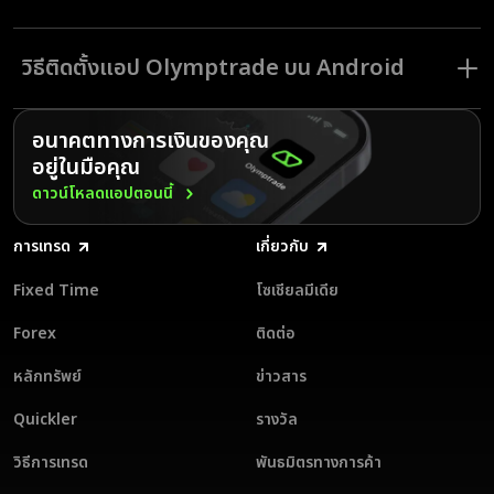
ด้วยแอป Olymptrade บน Android คุณสามารถติดตามราคาสินทรัพย์ได้
สัมผัสฟังก์ชันการทำงานและความน่าเชื่อถือ
ตลอด 24 ชั่วโมงและเทรดได้จากทุกที่ Olymptrade นำหน้ากระแสเพื่อตอบ
ของแอปเทรดบน Android ของเรา
โจทย์ความต้องการทางการเงินของผู้ใช้หลายล้านคนทั่วโลก ไม่ว่าคุณจะอยู่
วิธีติดตั้งแอป Olymptrade บน Android
ที่ไหน แอป Olymptrade ช่วยให้การเทรดบน Android เป็นเรื่องสนุกและมี
รวดเร็ว สะดวก และไม่มีค่าใช้จ่าย: ปลดล็อกศักยภาพการเทรดของคุณ
ประสิทธิภาพ
อย่างเต็มที่
การติดตั้งแอปเทรด Olymptrade บน Android
ทำได้ง่ายๆ เพียงทำตามขั้นตอนเหล่านี้:
อนาคตทางการเงินของคุณ
ใช้งานได้บนหลายแพลตฟอร์ม: เข้าถึงแอปผ่านร้านค้าแอปต่าง ๆ
อยู่ในมือคุณ
ดาวน์โหลดและติดตั้งแอปเทรด Android จาก Google Play หรือหน้า
ทุกที่ ทุกเวลา: เทรดและตรวจสอบบัญชีของคุณได้ทุกที่ทุกเวลา
แรกของ Olymptrade
ดาวน์โหลดแอปตอนนี้
อินเทอร์เฟซที่ใช้งานง่าย: เพลิดเพลินกับดีไซน์ที่เข้าใจง่ายและนำทางสะดวก
สมัครบัญชีบนแอปหรือเข้าสู่ระบบบัญชีของคุณ
การเทรด
เกี่ยวกับ
เครื่องมือครบครัน: ใช้งานการวิเคราะห์แนวโน้มตลาด อินดิเคเตอร์ ออสซิล
เริ่มฝึกเทรดบนบัญชีทดลอง เมื่อพร้อมเทรดบนบัญชีจริง ให้ฝากเงินในสกุล
เลเตอร์ สัญญาณการเทรด และอื่น ๆ
เงินที่มีให้บริการ 17 สกุล
Fixed Time
โซเชียลมีเดีย
ฝึกฝนด้วยบัญชีทดลอง: พัฒนาทักษะของคุณโดยไม่เสี่ยง
Olymptrade โดดเด่นกว่าแอปเทรดออนไลน์อื่น ๆ ด้วยอินเทอร์เฟซที่ใช้งาน
ง่ายและเงื่อนไขการเทรดที่น่าสนใจ ดาวน์โหลดแอปเทรด Olymptrade
Forex
ติดต่อ
ฝ่ายบริการลูกค้าตลอด 24/7 ในภาษาของคุณ: รับความช่วยเหลือได้ทุกเมื่อ
สำหรับ Android วันนี้ เพื่อปลดล็อกศักยภาพการเทรดของคุณอย่างเต็มที่!
ที่คุณต้องการ
หลักทรัพย์
ข่าวสาร
ดาวน์โหลดแอป Olymptrade สำหรับ Android วันนี้และยกระดับ
ประสบการณ์การเทรดของคุณ
Quickler
รางวัล
วิธีการเทรด
พันธมิตรทางการค้า