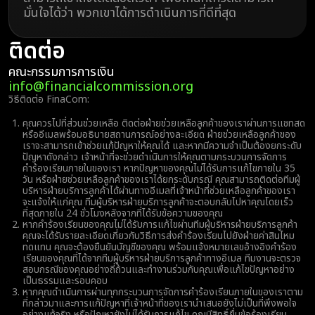
มั่นใจได้ว่า พวกเขาได้การดำเนินการที่ดีที่สุด
ติดต่อ
คณะกรรมการการเงิน
info@financialcommission.org
วิธีติดต่อ FinaCom:
คุณควรไปที่ส่วนช่วยเหลือ ติดต่อฝ่ายช่วยเหลือลูกค้าของเราผ่านการแชทสด
หรืออีเมลพร้อมอธิบายสถานการณ์อย่างละเอียด ฝ่ายช่วยเหลือลูกค้าของ
เราจะสามารถเข้าช่วยแก้ปัญหาให้คุณได้ และหากมีความจำเป็นต้องยกระดับ
ปัญหาดังกล่าว เจ้าหน้าที่จะช่วยดำเนินการให้คุณตามกระบวนการจัดการ
คำร้องเรียนภายในของเรา หากปัญหาของคุณไม่ได้รับการแก้ไขภายใน 35
วัน หรือฝ่ายช่วยเหลือลูกค้าของเราได้ยกระดับกรณี คุณสามารถติดต่อทีมผู้
บริหารฝ่ายบริการลูกค้าได้ผ่านทางอีเมลที่เจ้าหน้าที่ช่วยเหลือลูกค้าของเรา
จะแจ้งให้แก่คุณ ทีมผู้บริหารฝ่ายบริการลูกค้าจะตอบกลับไปหาคุณโดยเร็ว
ที่สุดภายใน 24 ชั่วโมงหลังจากที่ได้รับข้อความของคุณ
หากคำร้องเรียนของคุณไม่ได้รับการแก้ไขผ่านทีมผู้บริหารฝ่ายบริการลูกค้า
คุณจะได้รับรายละเอียดเกี่ยวกับวิธีการส่งคำร้องเรียนไปยังฝ่ายค่าสินไหม
ทดแทน คุณจะต้องยืนยันบัญชีของคุณ พร้อมแจ้งหมายเลขอ้างอิงคำร้อง
เรียนของคุณที่ได้จากทีมผู้บริหารฝ่ายบริการลูกค้าทางอีเมล ทีมงานจะตรวจ
สอบกรณีของคุณอย่างถี่ถ้วนและทำงานร่วมกับคุณเพื่อแก้ไขปัญหาอย่าง
เป็นธรรมและรอบคอบ
หากคุณดำเนินการผ่านทุกกระบวนการจัดการคำร้องเรียนภายในของเราตาม
ที่กล่าวมาและการแก้ปัญหาที่เจ้าหน้าที่ของเรานำเสนอยังไม่เป็นที่พึงพอใจ
อย่างแท้จริง หรือปัญหายังไม่ได้รับการแก้ไข คุณมีสิทธิ์ยื่นข้อร้องเรียน