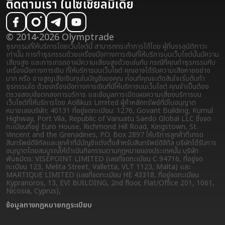
ติดตามเรา ในโซเชียลมีเดีย
© 2014-2026 Olymptrade
ธุรกรรมที่ให้บริการโดยเว็บไซต์นี้ สามารถกระทำการได้โดย ผู้ที่บรรลุนิติภาวะ
เท่านั้น การทำธุรกรรมด้วยเครื่องมือทางการเงินที่ให้บริการบนเว็บไซต์นั้นมีความ
เสี่ยงสูง และการเทรดอาจมีความเสี่ยงสูงด้วยเช่นกัน กรณีที่คุณทำธุรกรรมกับ
เครื่องมือทางการเงิน ที่ให้บริการบนเว็บไซต์ คุณอาจได้รับความเสียหายอย่าง
มาก หรือ อาจสูญเสียเงินทุนในบัญชีของคุณ ก่อนที่คุณจะตัดสินใจเริ่มต้นทำ
ธุรกรรมใด ด้วยเครื่องมือทางการเงินที่มีให้บริการบนเว็บไซต์ คุณจำเป็นต้อง
ตรวจสอบข้อตกลงการบริการ และข้อมูลการเปิดเผยความเสี่ยง
บริการบน
เว็บไซต์ที่ให้บริการโดย Aollikus Limited ผู้ค้าหลักทรัพย์ที่มีใบอนุญาต
หมายเลขบริษัท: 40131 ที่อยู่จดทะเบียน: 1276, Govant Building, Kumul
Highway, Port Vila, Republic of Vanuatu Saedo Global LLC ซึ่งจด
ทะเบียนที่อยู่ Euro House, Richmond Hill Road, Kingstown, St.
Vincent and the Grenadines, P.O. Box 2897 ให้บริการลูกค้าที่เทรด
สินทรัพย์ดิจิทัลและลูกค้าที่มีบัญชีแต่งตั้งสำหรับสินทรัพย์ดิจิทัล บริษัทได้รับการ
อนุญาตโดยสมบูรณ์ให้ดำเนินกิจกรรมตามกฎหมายของประเทศนั้น บริษัท
พันธมิตร: VISEPOINT LIMITED (เลขที่จดทะเบียน C 94716, ที่อยู่จด
ทะเบียน 123, Melita Street, Valletta, VLT 1123, Malta) และ
MARTIQUE LIMITED (เลขที่จดทะเบียน HE 43318, ที่อยู่จดทะเบียน
Kypranoros, 13, EVI BUILDING, 2nd floor, Flat/Office 201, 1061,
Nicosia, Cyprus),
ข้อมูลทางกฏหมาย
กฎระเบียบ