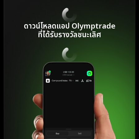
ในทุกขั้นของเส้นทางการเรียนรู้ของพวกเขา นักเทรดใหม่หลายล้านราย
ได้ค้นพบวิถีของตนเองในตลาดเนื่องด้วยมรดกของบริการที่เชื่อถือได้
อ่านเพิ่มเติม
ดาวน์โหลดแอป Olymptrade
ที่ได้รับรางวัลชนะเลิศ
หลังจากการเติบโตร่วมทศวรรษ Olymptrade ยังคงเป็นหนึ่งใน
โบรกเกอร์ยอดนิยมในหมู่ชุมชนนักเทรด Olymptraded ได้พิสูจน์ให้
เห็นว่ามีความใส่ใจในการช่วยเหลือให้นักเทรดเติบโตและเรียนรู้ด้วย
แหล่งข้อมูลคุณภาพชั้นนำและเครื่องมือที่มีนวัตกรรมมากมาย ไปจนถึง
ประสบการณ์การเทรดที่มีจริยธรรม ความโปร่งใส และมีความรับผิด
ชอบ
อ่านเพิ่มเติม
ในช่วงสิบปีที่ผ่านมา Olymptrade ได้หมั่นเพิ่มหลากหลายฟีเจอร์และ
เครื่องมือให้แก่ผู้ใช้งาน การเข้าถึงการวิเคราะห์ตลาดแบบเรียลไทม์
เครื่องมือกราฟขั้นสูง และฟีเจอร์การจัดการความเสี่ยงอื่น ๆ ได้ช่วย
เหลือผู้ใช้กว่าหลายล้านรายในเส้นทางการเทรดของพวกเขา
อ่านเพิ่มเติม