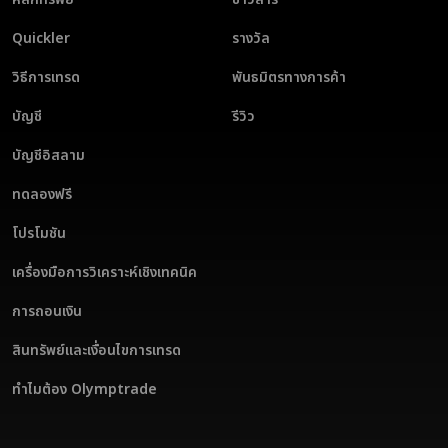
ในโลกที่เต็มไปด้วยโอกาสทางการเงิน การปรับความเชื่อของคุณให้สอด
Quickler
รางวัล
รับกับการฝึกฝนการเทรดอาจเป็นเรื่องท้าทาย อย่างไรก็ตาม เพราะมี
แพลตฟอร์มอย่าง Olymptrade ปัจจุบันนักเทรดจึงมีตัวเลือกที่จะเข้า
ใช้งานแพลตฟอร์มที่เคารพในหลักการเหล่านี้
วิธีการเทรด
พันธมิตรทางการค้า
อ่านเพิ่มเติม
บัญชี
รีวิว
บัญชีอิสลาม
การเทรดอาจเป็นเรื่องท้าทาย โดยเฉพาะสำหรับผู้ที่ไม่เคยสัมผัสตลาด
ทดลองฟรี
จริงมาก่อน แม้ว่าประสบการณ์การเทรดอาจเป็นเรื่องหนักหน่วง
แพลตฟอร์มอย่าง Olymptrade ช่วยนำทางคุณในตลาดเหล่านี้เป็น
อย่างดี
โปรโมชัน
อ่านเพิ่มเติม
เครื่องมือการวิเคราะห์เชิงเทคนิค
การถอนเงิน
สินทรัพย์และเงื่อนไขการเทรด
Olymptrade และชุมชนนักเทรดของตนกำลังพิสูจน์ให้เห็นว่า พลัง
ร่วมกันสามารถขยายออกไปได้ไกลกว่าตลาดการเงิน ด้วยโครงการใหม่
ทำไมต้อง Olymptrade
ที่สนับสนุนผู้สูงอายุใน Cipanas นักเทรดกำลังค้นพบว่าการดูแลชุมชน
สามารถรู้สึกตอบแทนได้ไม่แพ้กัน หรืออาจให้มากกว่าผลกำไรทางการ
เงิน
อ่านเพิ่มเติม