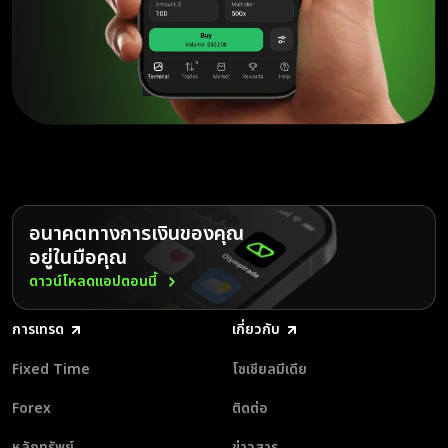
วิถีของ Olymptrade เป็นตัวอย่างที่ชัดเจนของการผสมผสานกัน
ระหว่างเทคโนโลยี ความโปร่งใส และการศึกษาที่สามารถปูทางไปสู่การ
มีส่วนร่วมทางการเงินที่ยิ่งใหญ่ขึ้น สิบปีหลังจากการก่อตั้ง
Olymptrade ไม่ใช่แค่แพลตฟอร์มการเทรด แต่ยังเป็นมิตรสหาย
สำคัญสำหรับผู้ที่ต้องการบรรลุเป้าหมายทางการเงินอย่างมีข้อมูล
รองรับและปลอดภัย
อ่านเพิ่มเติม
อนาคตทางการเงินของคุณ
อยู่ในมือคุณ
ดาวน์โหลดแอปตอนนี้
Olymptrade ได้ก้าวล้ำหน้าในการสร้างสภาพแวดล้อมที่สอดรับกับ
ความเชื่อมั่นของผู้ใช้บริการ แพลตฟอร์มรับรองว่า ไม่ได้มีการ
ประนีประนอมเรื่องฟีเจอร์ เครื่องมือ และกลยุทธ์ต่าง ๆ ที่มีความ
การเทรด
เกี่ยวกับ
สำคัญต่อความสำเร็จของการเทรดแบบฮาลาล
อ่านเพิ่มเติม
Fixed Time
โซเชียลมีเดีย
Forex
ติดต่อ
หลักทรัพย์
ข่าวสาร