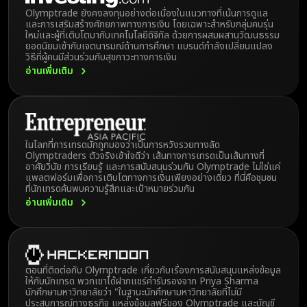
Olymptrade ยังคงลงทุนอย่างต่อเนื่องในแนวทางที่เน้นการดูแล
และการเสริมสร้างศักยภาพทางการเงิน โดยเฉพาะสำหรับกลุ่มคนรุ่น
ใหม่และผู้ที่เติบโตมากับเทคโนโลยีดิจิทัล ด้วยการผสมผสานวัฒนธรรม
ยอดนิยมเข้ากับเจตนารมณ์ด้านการศึกษา แบรนด์กำลังเปลี่ยนแปลง
วิธีที่ผู้คนมีส่วนร่วมกับสุขภาวะทางการเงิน
อ่านเพิ่มเติม
ในโลกที่การเทรดมักถูกมองว่าเป็นการหวังรวยทางลัด
Olymptraders ตัวจริงเข้าใจดีว่า เส้นทางการเทรดเป็นเส้นทางที่
อาศัยวินัย การเรียนรู้ และการสนับสนุนร่วมกัน Olymptrade ไม่ใช่แค่
แพลตฟอร์มเพื่อการเติบโตทางการเงินเพียงอย่างเดียว ที่นี่คือชุมชน
ที่นักเทรดค้นพบความรู้สึกและเป้าหมายร่วมกัน
อ่านเพิ่มเติม
ตอนที่ติดต่อกับ Olymptrade เกี่ยวกับเรื่องการสนับสนุนแหล่งข้อมูล
ให้กับนักเทรด พวกเขาได้ฝากแชร์คำรับรองจาก Priya Sharma
นักศึกษามหาวิทยาลัยว่า "ในฐานะนักศึกษามหาวิทยาลัยที่ไม่มี
ประสบการณ์ทางธุรกิจ แหล่งข้อมูลฟรีของ Olymptrade และบัญชี