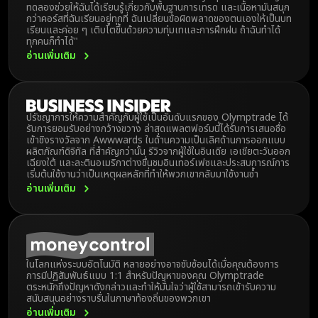
ทดลองช่วยให้ฉันได้เรียนรู้เกี่ยวกับพื้นฐานการเทรด และเนื้อหามันสนุก
กว่าคอร์สที่ฉันเรียนอยู่ทุกที่ ฉันเปลี่ยนข้อผิดพลาดของตนเองให้เป็นบท
เรียนและค่อย ๆ เติบโตขึ้นด้วยความทุ่มเทและการฝึกฝน ถ้าฉันทำได้
ทุกคนก็ทำได้"
อ่านเพิ่มเติม
ปรัชญาการให้ความสำคัญกับผู้ใช้เป็นอันดับแรกของ Olymptrade ได้
รับการยอมรับอย่างกว้างขวาง ล่าสุดแพลตฟอร์มนี้ได้รับการเสนอชื่อ
เข้าชิงรางวัลจาก Awwwards ในด้านความเป็นเลิศด้านการออกแบบ
ผลิตภัณฑ์ดิจิทัล ที่สำคัญกว่านั้น รีวิวจากผู้ใช้ในอินเดีย เอเชียตะวันออก
เฉียงใต้ และละตินอเมริกาต่างชื่นชมอินเทอร์เฟซและประสบการณ์การ
เริ่มต้นใช้งานว่าเป็นเหตุผลหลักที่ทำให้พวกเขากลับมาใช้งานซ้ำ
อ่านเพิ่มเติม
ในโลกแห่งระบบอัตโนมัติ หลายอย่างอาจซับซ้อนได้เมื่อคุณต้องการ
การมีปฏิสัมพันธ์แบบ 1:1 สำหรับปัญหาของคุณ Olymptrade
ตระหนักถึงปัญหาดังกล่าวและทำให้มั่นใจว่าผู้ใช้สามารถเข้ารับความ
สนับสนุนอย่างราบรื่นในภาษาท้องถิ่นของพวกเขา
อ่านเพิ่มเติม