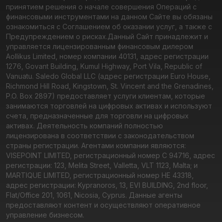
принятием решения о начале совершения Операций с
финансовыми инструментами на данном Сайте вы обязаны
ознакомиться с Соглашением об оказании услуг, а также с
Предупреждением о рисках.
Данный Сайт принадлежит и
управляется лицензированным финансовым дилером
Aollikus Limited, номер компании 40131, адрес регистрации
1276, Govant Building, Kumul Highway, Port Vila, Republic of
Vanuatu. Saledo Global LLC (адрес регистрации Euro House,
Richmond Hill Road, Kingstown, St. Vincent and the Grenadines,
P.O. Box 2897) предоставляет услуги клиентам, которые
занимаются торговлей на цифровых активах и используют
счета, предназначенные для торговли на цифровых
активах. Деятельность компаний полностью
лицензирована в соответствии с законодательством
страны регистрации. Агентами компании являются:
VISEPOINT LIMITED, регистрационный номер C 94716, адрес
регистрации: 123, Melita Street, Valletta, VLT 1123, Malta; и
MARTIQUE LIMITED, регистрационный номер HE 43318,
адрес регистрации: Kypranoros, 13, EVI BUILDING, 2nd floor,
Flat/Office 201, 1061, Nicosia, Cyprus. Данные агенты
предоставляют контент и осуществляют оперативное
управление бизнесом.