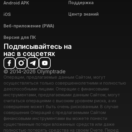
Поддержка
Android APK
Центр знаний
iOS
Веб-приложение (PWA)
Версия для ПК
Подписывайтесь на
нас в соцсетях
© 2014-2026 Olymptrade
Операции, предлагаемые данным Сайтом, могут
осуществляться только совершеннолетними и полностью
дееспособными лицами. Операции с финансовыми
инструментами, предлагаемыми данным Сайтом, могут
считаться операциями с высоким уровнем риска, а их
совершение может быть очень рискованным. В случае
совершения Операций с предлагаемыми Сайтом
финансовыми инструментами вы можете понести
существенные потери вложенных средств или даже
полностью потерять средства на своем Счете. Перед