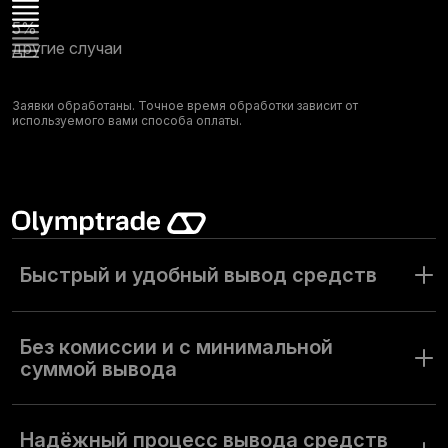
5%
другие случаи
Заявки обработаны. Точное время обработки зависит от
используемого вами способа оплаты.
Быстрый и удобный вывод средств
Olymptrade быстро и безопасно обрабатывает платежи.
Более 70% заявок на вывод обрабатываются в течение 1
Без комиссии и с минимальной
часа, а большинство остальных — в течение 24 часов.
суммой вывода
Это даёт трейдерам уверенность в надёжности и
скорости вывода средств.
Olymptrade не взимает комиссию за большинство
Вы можете выводить средства ежедневно; гибкие
операций по выводу, чтобы вы сохраняли максимум
Надёжный процесс вывода средств
лимиты на вывод адаптированы под разные типы счетов