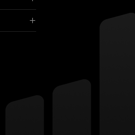
ивость к
у.