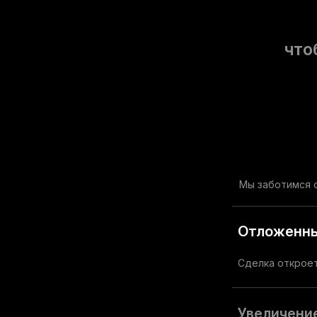
что
Мы заботимся о
Отложенны
Сделка откроет
Увеличени