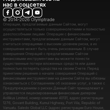
нас в соцсетях
© 2014-2026 Olymptrade
Операции, предлагаемые данным Сайтом, могут
осуществляться только совершеннолетними и полностью
дееспособными лицами. Операции с финансовыми
инструментами, предлагаемыми данным Сайтом, могут
считаться операциями с высоким уровнем риска, а их
совершение может быть очень рискованным. В случае
совершения Операций с предлагаемыми Сайтом
финансовыми инструментами вы можете понести
существенные потери вложенных средств или даже
полностью потерять средства на своем Счете. Перед
принятием решения о начале совершения Операций с
финансовыми инструментами на данном Сайте вы обязаны
ознакомиться с Соглашением об оказании услуг, а также с
Предупреждением о рисках.
Данный Сайт принадлежит и
управляется лицензированным финансовым дилером
Aollikus Limited, номер компании 40131, адрес регистрации
1276, Govant Building, Kumul Highway, Port Vila, Republic of
Vanuatu. Saledo Global LLC (адрес регистрации Euro House,