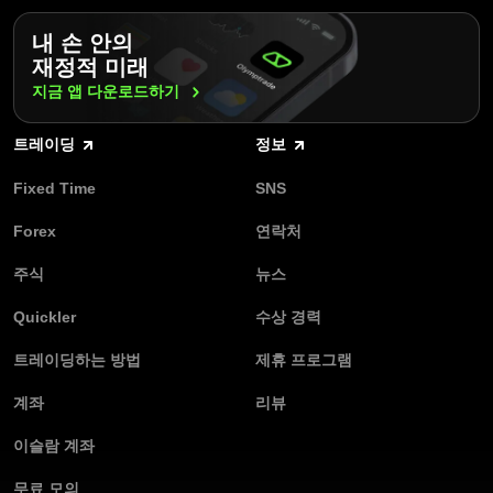
내 손 안의
재정적 미래
지금 앱
다운로드하기
트레이딩
정보
Fixed Time
SNS
Forex
연락처
주식
뉴스
Quickler
수상 경력
트레이딩하는 방법
제휴 프로그램
계좌
리뷰
이슬람 계좌
무료 모의