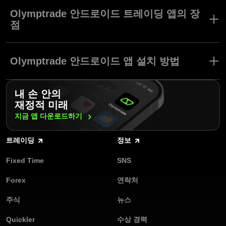
트레이딩의 세계가 최신 기술로 당신의 스마트폰에 찾아갑니다. 당
사의 편리한 안드로이드 트레이딩 앱은 노트북이나 PC와 동일한 기
Olymptrade 안드로이드 트레이딩 앱의 장
능을 제공하여 트레이딩을 더욱 쉽게 만들어줍니다.
점
Olymptrade 안드로이드 앱을 사용하면 언제 어디서나 자산 호가를
당사 안드로이드 트레이딩 앱의
실시간으로 확인하고 트레이딩할 수 있습니다. Olymptrade는 전세
기능성과 신뢰성을 경험하세요.
Olymptrade 안드로이드 앱 설치 방법
계 수백만 사용자의 재정적인 니즈를 충족하기 위해 트렌드를 앞서
나갑니다. 위치에 상관없이 Olymptrade 안드로이드 앱에서 쉽고 효
빠름, 편리, 무료: 당신의 트레이딩 잠재력을 완전하게 펼쳐보세
과적인 트레이딩을 경험하세요.
Olymptrade 안드로이드 트레이딩 앱은 쉽게 설치할 수 있습니다.
요.
내 손 안의
다음 단계를 따라 진행하세요:
재정적 미래
여러 플랫폼에서 이용 가능: 다양한 앱스토어에서 앱에 접근하세
구글플레이 또는 Olymptrade 홈페이지에서 안드로이드 트레이
지금 앱
다운로드하기
요.
딩 앱을 다운로드하고 설치하세요.
언제 어디서나: 이동 중에도 트레이딩하고 계좌를 확인하세요.
트레이딩
정보
앱에 가입하거나 계정에 로그인하세요.
사용자 친화적인 인터페이스: 직관적이고 탐색하기 쉬운 디자인
Fixed Time
SNS
모의 계좌에서 트레이딩 연습을 시작하세요. 활동 계좌로 트레이
을 경험하세요.
딩할 준비가 되면, 17개 지원 통화 중 하나로 입금하세요.
Forex
연락처
다양한 도구: 시장 추세 분석, 지표, 오실레이터, 트레이딩 신호
Olymptrade의 사용자 친화적인 인터페이스와 매력적인 트레이딩
등 다양한 기능을 활용하세요.
주식
뉴스
조건은 다른 온라인 트레이딩 앱과의 비교를 거부합니다. 지금
Olymptrade 안드로이드 트레이딩 앱을 다운로드하고 당신의 잠재
모의 계좌로 연습하세요: 위험 없이 실력을 갈고닦으세요.
Quickler
수상 경력
력을 최대한 발휘하세요!