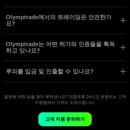
Olymptrade는 바누아투 금융 서비스 위원회의 허가와 규제를 받는
브로커입니다. 전세계에서 다양한 트레이딩 모델을 합법적으로 운
Olymptrade에서의 트레이딩은 안전한가
영할 수 있는 모든 법적 근거를 갖춘 브로커입니다.
요?
Olymptrade는 트레이더의 이익을 보호하며 투명한 트레이딩 조건
을 제공합니다. 또한, Olymptrade는 브로커와 소비자 간의 분쟁을
Olymptrade는 어떤 허가와 인증들을 획득
해결하는 독립적인 국제 자체 금융 기관인 금융 위원회의 감독을 받
하고 있나요?
습니다. 안전 및 투명성 기준을 지속적으로 고수하는 회사들만이 금
융 위원회의 회원이 될 수 있습니다. Olymptrade는 2016년 2월 22
Olymptrade는 모리셔스 금융 서비스 위원회와 바누아투 금융 서비
일 FinaCom에 가입했습니다.
스 위원회의 규제를 받는 신뢰받는 브로커입니다. 모리셔스 금융 서
루피를 입금 및 인출할 수 있나요?
당사 트레이더들은 금융 위원회의 보호를 받고 있으며, 입금액이 최
비스 위원회는 국제 증권 위원회 기구의 일부입니다. 이는
대 €20,000까지 보장됩니다.
Olymptrade가 금융 시장에서 국제 규제 표준을 준수한다는 것을 의
네, 물론입니다. UPI, Neteller, Skrill 등 잘 알려진 수단을 사용하여
미합니다.
쉽게 루피를 입금 및 인출할 수 있습니다.
질문에 대한 답을 찾지 못하셨나요? 연중무휴 24시간 운영되는 고객
지원팀에서 기꺼이 도와드립니다.
고객 지원 문의하기