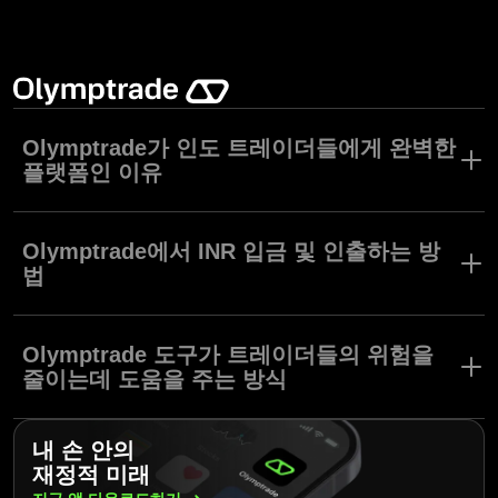
Olymptrade가 인도 트레이더들에게 완벽한
플랫폼인 이유
Olymptrade는 단순한 플랫폼, UPI 등 현지 결제 수단, 연중무휴 24
시간 현지 언어 지원 등을 서비스하여 인도 내 사용자들에게 트레이
Olymptrade에서 INR 입금 및 인출하는 방
딩을 쉽게 만들어줍니다. 10년 이상의 경력과 전세계 1억명 이상의
법
사용자를 자랑하는 Olymptrade는 신뢰성과 투명성으로 그 명성을
쌓아왔습니다. 트레이딩 초보는 물론 숙련된 경험자까지, 모두가 무
Olymptrade에서는 쉽고 빠르게 인도 루피화를 입금 및 인출할 수
료 모의 계좌, Stop Loss, 트레이딩 애널라이저 등 유용한 도구들을
있습니다. Olymptrade는 UPI, Neteller, Skrill 등 인기 현지 결제 수
Olymptrade 도구가 트레이더들의 위험을
활용하여 더욱 자신감있게 트레이딩할 수 있습니다.
단을 지원하며 안전하고 편리한 거래를 보장합니다. 클릭 몇 번 만
줄이는데 도움을 주는 방식
으로 원하는 결제 수단을 선택하고 금액을 입력한 뒤 거래를 완료할
수 있습니다. 플랫폼이 수수료 없는 입금 및 인출을 지원하기 때문
Olymptrade는 트레이더들이 위험은 최소화하되 잠재력은 극대화할
에, 추가 수수료에 대한 걱정 없이 트레이딩 경험에만 온전히 집중
내 손 안의
수 있도록 다양한 도구들을 지원합니다. 무위험 모의 계좌,
할 수 있습니다.
재정적 미래
Stop Loss/Take Profit, 잔액 마이너스 보호 등의 기능은 자신감 있
게 트레이딩을 통제할 수 있게 해줍니다. 또한, Olymptrade의 트레