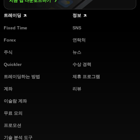
지금 앱
다운로드하기
이딩 애널라이저는 성과에 대한 상세한 통찰력을 제공하여 나의 전
략을 평가하고 정보에 입각한 결정을 내릴 수 있게 도와줍니다. 이
트레이딩
정보
러한 도구들은 트레이더들이 위험을 관리할 수 있는 수준으로 유지
하면서 실력을 발전시킬 수 있게 도움을 줍니다. 이것이 바로
Fixed Time
SNS
Olymptrade가 초보자와 전문가 모두에게 훌륭한 선택지인 이유입
니다.
Forex
연락처
주식
뉴스
Quickler
수상 경력
트레이딩하는 방법
제휴 프로그램
계좌
리뷰
이슬람 계좌
무료 모의
프로모션
기술 분석 도구