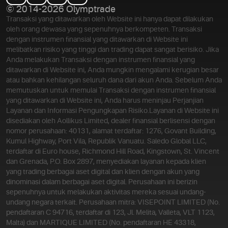
© 2014-2026 Olymptrade
Transaksi yang ditawarkan oleh Website ini hanya dapat dilakukan
oleh orang dewasa yang sepenuhnya berkompeten. Transaksi
dengan instrumen finansial yang ditawarkan di Website ini
melibatkan risiko yang tinggi dan trading dapat sangat berisiko. Jika
Anda melakukan Transaksi dengan instrumen finansial yang
ditawarkan di Website ini, Anda mungkin mengalami kerugian besar
atau bahkan kehilangan seluruh dana dari akun Anda. Sebelum Anda
memutuskan untuk memulai Transaksi dengan instrumen finansial
yang ditawarkan di Website ini, Anda harus meninjau Perjanjian
Layanan dan Informasi Pengungkapan Risiko.
Layanan di Website ini
disediakan oleh Aollikus Limited, dealer finansial berlisensi dengan
nomor perusahaan: 40131, alamat terdaftar: 1276, Govant Building,
Kumul Highway, Port Vila, Republik Vanuatu. Saledo Global LLC,
terdaftar di Euro house, Richmond Hill Road, Kingstown, St. Vincent
dan Grenada, P.O. Box 2897, menyediakan layanan kepada klien
yang trading berbagai aset digital dan klien dengan akun yang
dinominasi dalam berbagai aset digital. Perusahaan ini berizin
sepenuhnya untuk melakukan aktivitas mereka sesuai undang-
undang negara terkait. Perusahaan mitra: VISEPOINT LIMITED (No.
pendaftaran C 94716, terdaftar di 123, Jl. Melita, Valleta, VLT 1123,
Malta) dan MARTIQUE LIMITED (No. pendaftaran HE 43318,