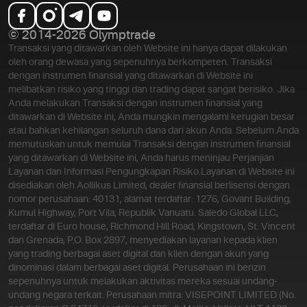
© 2014-2026 Olymptrade
Transaksi yang ditawarkan oleh Website ini hanya dapat dilakukan
oleh orang dewasa yang sepenuhnya berkompeten. Transaksi
dengan instrumen finansial yang ditawarkan di Website ini
melibatkan risiko yang tinggi dan trading dapat sangat berisiko. Jika
Anda melakukan Transaksi dengan instrumen finansial yang
ditawarkan di Website ini, Anda mungkin mengalami kerugian besar
atau bahkan kehilangan seluruh dana dari akun Anda. Sebelum Anda
memutuskan untuk memulai Transaksi dengan instrumen finansial
yang ditawarkan di Website ini, Anda harus meninjau Perjanjian
Layanan dan Informasi Pengungkapan Risiko.
Layanan di Website ini
disediakan oleh Aollikus Limited, dealer finansial berlisensi dengan
nomor perusahaan: 40131, alamat terdaftar: 1276, Govant Building,
Kumul Highway, Port Vila, Republik Vanuatu. Saledo Global LLC,
terdaftar di Euro house, Richmond Hill Road, Kingstown, St. Vincent
dan Grenada, P.O. Box 2897, menyediakan layanan kepada klien
yang trading berbagai aset digital dan klien dengan akun yang
dinominasi dalam berbagai aset digital. Perusahaan ini berizin
sepenuhnya untuk melakukan aktivitas mereka sesuai undang-
undang negara terkait. Perusahaan mitra: VISEPOINT LIMITED (No.