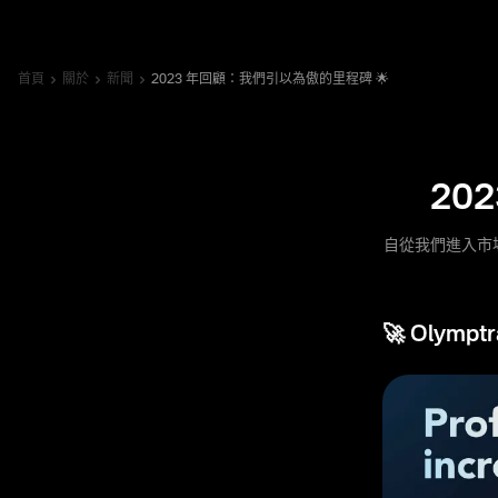
首頁
關於
新聞
2023 年回顧：我們引以為傲的里程碑 🌟
20
自從我們進入市場
🚀 Olymp