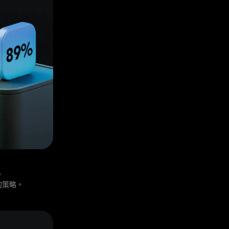
。
的策略。