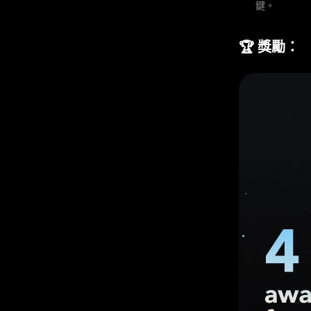
鍵。
🏆 獎勵：