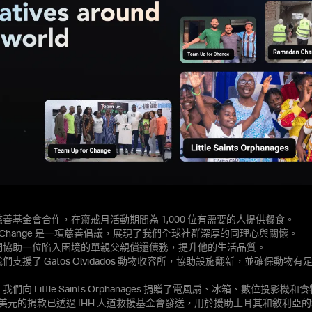
善基金會合作，在齋戒月活動期間為 1,000 位有需要的人提供餐食。
 for Change 是一項慈善倡議，展現了我們全球社群深厚的同理心與關懷。
們協助一位陷入困境的單親父親償還債務，提升他的生活品質。
們支援了 Gatos Olvidados 動物收容所，協助設施翻新，並確保動物
們向 Little Saints Orphanages 捐贈了電風扇、冰箱、數位投影機和
000 美元的捐款已透過 IHH 人道救援基金會發送，用於援助土耳其和敘利