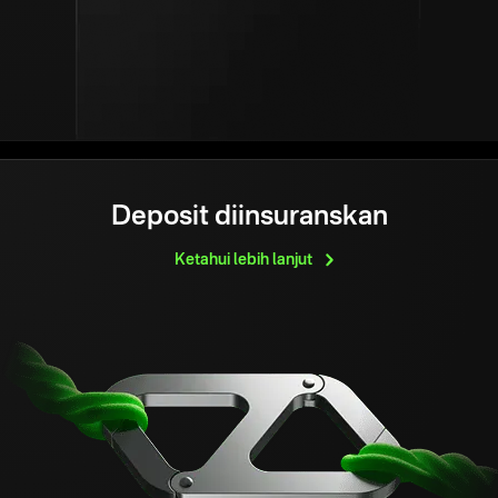
Deposit diinsuranskan
Ketahui lebih
lanjut