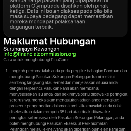
Semua harga pasaran yang dipaparkan di
platform Olymptrade disahkan oleh pihak
ketiga. Data ini boleh diakses pada bila-bila
masa supaya pedagang dapat memastikan
mereka mendapat pelaksanaan
dagangan terbaik.
Maklumat Hubungan
Suruhanjaya Kewangan
info@financialcommission.org
Cara untuk menghubungi FinaCom:
Langkah pertama ialah anda perlu pergi ke bahagian Bantuan dan
menghubungi Pasukan Sokongan Pelanggan kami melalui
sembang langsung atau e-mel dan menjelaskan situasi anda
dengan terperinci. Pasukan kami akan membantu
menyelesaikan isu anda, dan sekiranya perlu dibawa ke peringkat
seterusnya, mereka akan mengajukan aduan anda mengikut
prosedur pengendalian dalaman kami. Jika masalah anda tidak
diselesaikan dalam tempoh 35 hari atau tidak dibawa ke
peringkat seterusnya oleh Pasukan Sokongan Pelanggan, anda
boleh menghubungi Pasukan Eksekutif Perkhidmatan
Pelanggan melalui e-mel yang akan diberikan oleh ejen kami dan