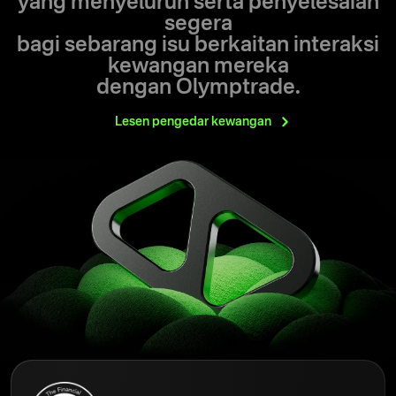
yang menyeluruh serta penyelesaian
segera
bagi sebarang isu berkaitan interaksi
kewangan mereka
dengan Olymptrade.
Lesen pengedar
kewangan