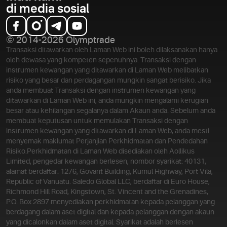
di media sosial
© 2014-2026 Olymptrade
Transaksi ditawarkan oleh Laman Web ini boleh dilaksanakan hanya
oleh dewasa yang kompeten sepenuhnya. Transaksi dengan
instrumen kewangan yang ditawarkan di Laman Web melibatkan
risiko yang besar dan perdagangan mungkin sangat berisiko. Jika
anda membuat Transaksi dengan instrumen kewangan yang
ditawarkan di Laman Web ini, anda mungkin mengalami kerugian
besar atau kehilangan segalanya dalam Akaun anda. Sebelum anda
membuat keputusan untuk memulakan Transaksi dengan
instrumen kewangan yang ditawarkan di Laman Web, anda mesti
menyemak maklumat Perjanjian Perkhidmatan dan Pendedahan
Risiko.
Perkhidmatan di Laman Web disediakan oleh Aollikus
Limited, pengedar kewangan berlesen, nombor syarikat: 40131,
alamat berdaftar: 1276, Govant Building, Kumul Highway, Port Vila,
Republic of Vanuatu. Saledo Global LLC, berdaftar di Euro House,
Richmond Hill Road, Kingstown, St. Vincent and the Grenadines,
P.O. Box 2897 menyediakan perkhidmatan kepada pelanggan yang
berdagang dalam aset digital dan kepada pelanggan dengan akaun
yang dicalonkan dalam aset digital. Syarikat adalah berlesen