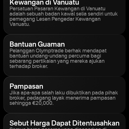
Kewangan di Vanuatu
Persatuan Pasaran Kewangan di Vanuatu
adalah sebuah badan kawal selia sendiri untuk
pemegang Lesen Pengedar Kewangan
Vanuatu.
Bantuan Guaman
Pelanggan Olymptrade berhak mendapat
bantuan undang-undang percuma bagi
sebarang pertikaian yang mereka ajukan
terhadap broker.
Pampasan
Jika apa-apa salah laku dibuktikan pada pihak
broker, pedagang layak menerima pampasan
sehingga €20,000.
Sebut Harga Dapat Ditentusahkan