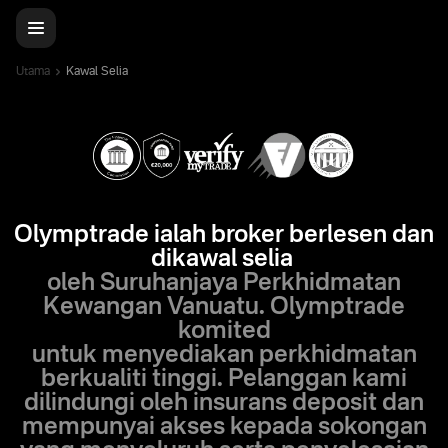
Utama
Kawal Selia
Olymptrade ialah broker berlesen dan
dikawal selia
oleh Suruhanjaya Perkhidmatan
Kewangan Vanuatu. Olymptrade
komited
untuk menyediakan perkhidmatan
berkualiti tinggi. Pelanggan kami
dilindungi oleh insurans deposit dan
mempunyai akses kepada sokongan