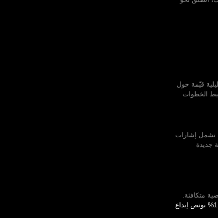
يلية قيّمة حول
طيط الخطوات
ي تشمل إشارات
ة جديدة
ية متكافئة.
110% بونص إيداع