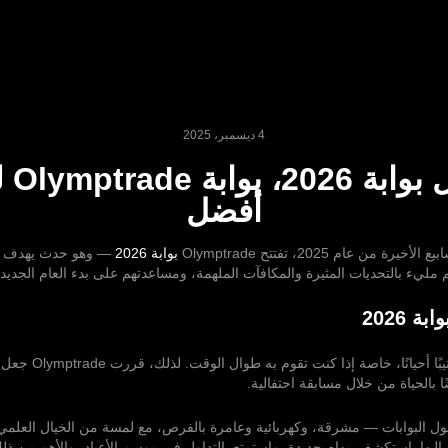
4 ديسمبر، 2025
ادخل بوا
أفضل
رة من عام 2025، تفتتح Olymptrade
بوابة 2026
— وهو حدث يهدف إ
م مليء بالتحديات المثيرة والمكافآت الملهمة، ومساعدتهم على بدء العام الجديد 
ة 2026
قد يصبح التداول رتيبًا أحيانًا،
ًا بالحياة من خلال مسابقة احتفالية.
20 تدور حول البوابات — مشرقة، وكهربائية وعامرة بالفرص، مع لمسة من الخيال الع
يها. استكشف مهام جديدة، واستمتع بالتداول في موسم الأعياد، والأهم من ذل