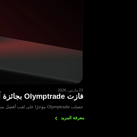
23 مارس، 2026
فازت Olymptrade بجائزة أفضل منصة تداول متعددة الأصول لعام 2026
حصلت Olymptrade مؤخرًا على لقب أفضل منصة تداول متعددة الأصول لعام 2026 المقدمة من جائزة FXDailyInfo لوسطاء الفوركس.
معرفة
المزيد