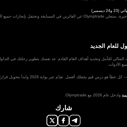
مع إغلاق البوابة الأخيرة، ستعلن Olymptrade عن الفائزين في المسابقة وتحتفل بإنجازات ج
ول للعام الجديد
المثالي للتأمل وتحديد أهداف العام القادم. عد نفسك بتطوير رحلتك في التداول
يع الأدوات.
تبنى التعلم وتذكر — كل خطأ هو درس قيم يجعلك أفضل. تقدّم ع
قمة
وادخل عام 2026 مع Olymptrade.
شارك