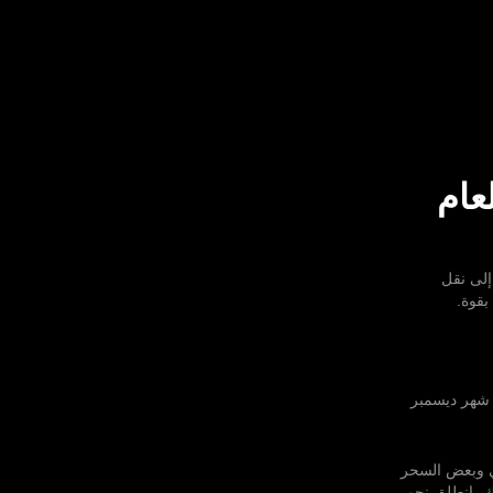
بة 2026، بوابة Olymptrade لعام
لى نقل
بقوة.
 خاصة إذا كنت تقوم به طوال الوقت. لذلك، قررت Olymptrade جعل شهر ديسمبر
لمي وبعض السحر
ك، انطلق نحو