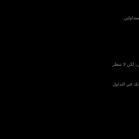
ميع المتداولين
، لكن لا تنتظر
بر بوابة 2026 وابدأ بتحويل قراراتك في التداول