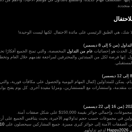
ة متجددة.
لاحتفال
لا شك، هي الطبق الرئيسي على مائدة الاحتفال. لكنها ليست الوحيدة!
ول الحدث هو إحصائيات
عام من التداول
المخصصة، والتي تمنح الجميع أفكارًا تحل
ل. إنها فرصة لكل من المبتدئين والمحترفين لمراجعة تقدمهم خلال العام وتخ
المستقبلي.
م، يمكن للمتداولين إكمال المهام اليومية والحصول على مكافآت فورية، والت
ات متقدمة، واستشارات مع المستشارين، ومزايا مفيدة أخرى. كل يوم يفتح بواب
إجمالي جوائز بقيمة 150,000$ على شكل صفقات آمنة.
ولين في مجموعات حسب حجم تداولاتهم الأخيرة، بحيث يتنافس الجميع على أرض
ن الصفقات الآمنة إلى جوائز كبرى مميزة. جميع المشاركين سيحصلون على
Ha
لدعم تداولهم.