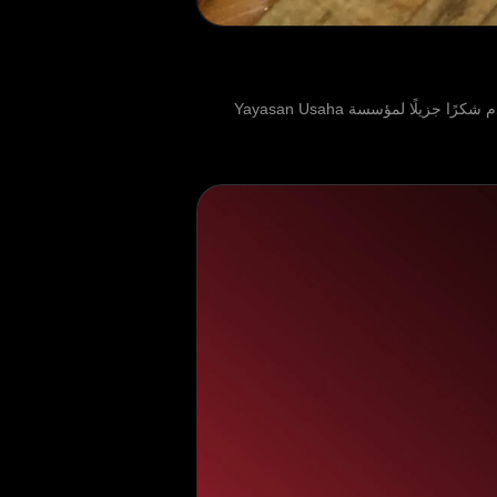
بينما نختتم مهمتنا الخيرية التي استمرت ثمانية أشهر في تشيباناس، إندونيسيا، نود أن نسترجع كل ما أنجزناه معًا. أولاً، نود أن نقدم شكرًا جزيلًا لمؤسسة Yayasan Usaha