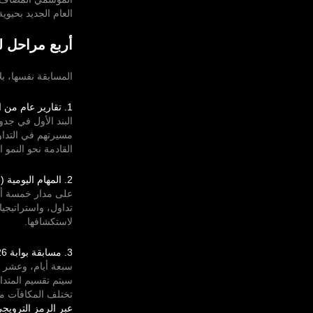
العام الجديد بحيوي
أربع مراحل ل
المسابقة نفسها، ب
1. تقارير عام من التداول (من 5 إلى 8 ديسمبر)
البند الأول في جد
مسيرتهم في التداو
القادمة نحو النمو 
2. المهام اليومية (8 إلى 12 ديسمبر)
على مدار خمسة أيا
تداول، واستراتيجي
لاستكشافها.
3. مسابقة بوابة 2026 (من 16 إلى 22 ديسمبر)
سبعة أيام، وعشر مجموعات، و
سيتم تقسيم المتدا
تختلف المكافآت م
عبر الرمز الترويجي ppy2026