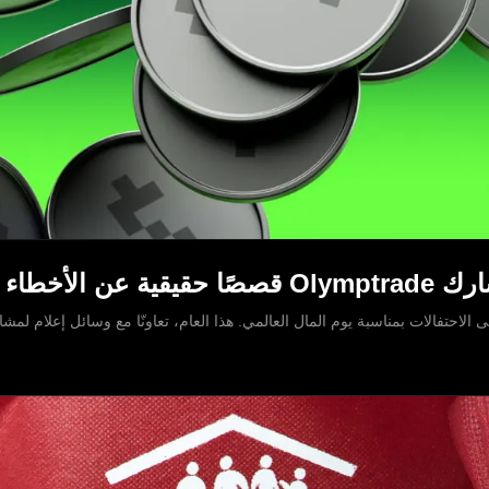
17 أبريل من كل عام، تنضم Olymptrade إلى الاحتفالات بمناسبة يوم المال العالمي. هذا العام، تعاونّا