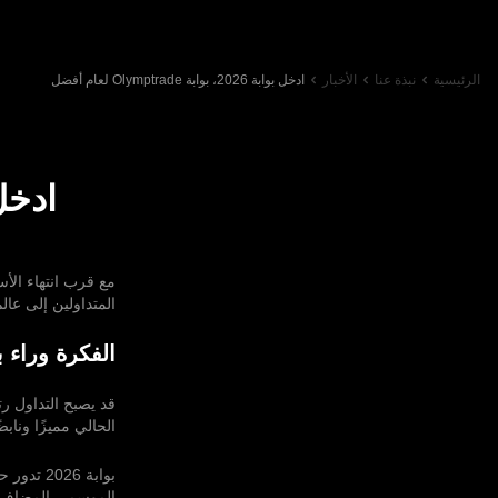
الرئيسية
نبذة عنا
الأخبار
ادخل بوابة 2026، بوابة Olymptrade لعام أفضل
مع قرب انتهاء الأسابيع الأخي
المتداولين إلى عال
الفكرة وراء بواب
الحالي مميزًا ونابض
بوابة 26
الموسمي المضاف إل