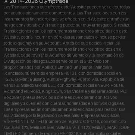
© 2014-2026 Olymptrade
Las Transacciones que ofrece este Website pueden ser ejecutadas
por adultos plenamente competentes. Las Transacciones con los
instrumentos financieros que se ofrecen en el Website entrañan un
riesgo considerable y el trading puede ser muy arriesgado. Si realiza
Transacciones con los instrumentos financieros ofrecidos en este
Website, podría incurrir en pérdidas sustanciales o incluso perder
todo lo que hay en su Account. Antes de que decida iniciar las
Transacciones con los instrumentos financieros ofrecidos en el
Website, debe revisar el Acuerdo de Servicio y la Información de
Divulgación de Riesgos.
Los servicios en el Sitio Web son
proporcionados por Aollikus Limited, un agente financiero
licenciado, número de empresa: 40131, con domicilio social en:
1276, Govant Building, Kumul Highway, Puerto Vila, República de
Vanuatu. Saledo Global LLC, con domicilio social en Euro House,
Richmond Hill Road, Kingstown, San Vicente y las Granadinas, P.O.
Box 2897, presta servicios a clientes que operan con activos
digitales y a clientes con cuentas nominadas en activos digitales.
Las empresas están completamente licenciadas para realizar sus
actividades por la legislación de ese país. Empresas asociadas:
VISEPOINT LIMITED (número de registro C 94716, con domicilio
social en 123, Melita Street, Valletta, VLT 1123, Malta) y MARTIQUE
LIMITED (número de registro HE 43318, con domicilio social en